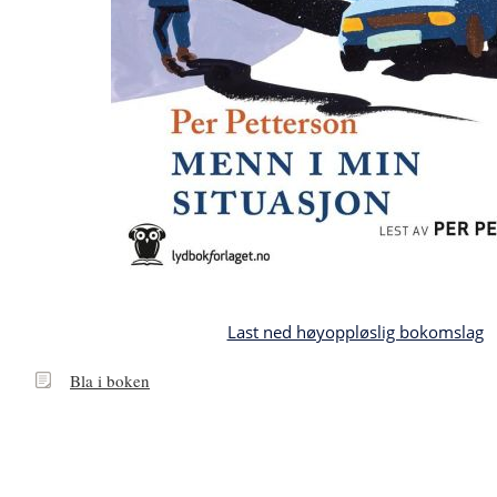
Last ned høyoppløslig bokomslag
Bla
Bla i boken
i
boken