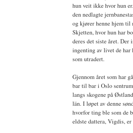
hun veit ikke hvor hun er
den nedlagte jernbanest
og kjører henne hjem til
Skjetten, hvor hun har b
deres det siste året. Der
ingenting av livet de ha
som utradert.
Gjennom året som har gåt
bar til bar i Oslo sentrum
langs skogene på Østland
län. I løpet av denne søn
hvorfor ting ble som de 
eldste dattera, Vigdis, e