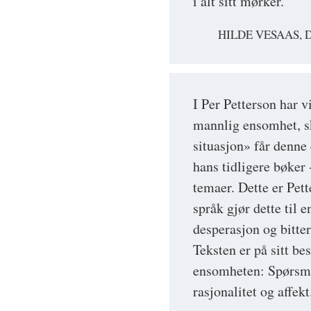
i alt sitt mørker."
HILDE VESAAS, 
I Per Petterson har v
mannlig ensomhet, sk
situasjon» får denne 
hans tidligere bøker 
temaer. Dette er Pette
språk gjør dette til
desperasjon og bitte
Teksten er på sitt be
ensomheten: Spørsm
rasjonalitet og affekt