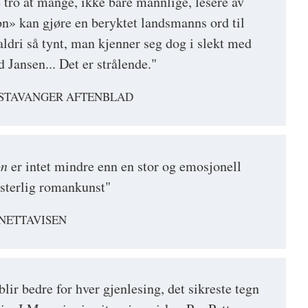
e tro at mange, ikke bare mannlige, lesere av
n» kan gjøre en beryktet landsmanns ord til
aldri så tynt, man kjenner seg dog i slekt med
 Jansen... Det er strålende."
 STAVANGER AFTENBLAD
on
er intet mindre enn en stor og emosjonell
esterlig romankunst"
NETTAVISEN
lir bedre for hver gjenlesing, det sikreste tegn