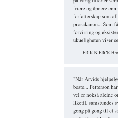
på varig litterær ver
friere og åpnere enn
forfatterskap som al
prosakanon... Som få
forvirring og eksist
ukueligheten viser seg
ERIK BJERCK H
"Når Arvids hjelpeløy
beste... Petterson ha
vel er nokså aleine 
liketil, samstundes s
gong på gong til ei s