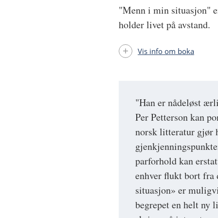
"Menn i min situasjon" e
holder livet på avstand.
Vis info om boka
"Han er nådeløst ærl
Per Petterson kan po
norsk litteratur gjør 
gjenkjenningspunkter 
parforhold kan erstat
enhver flukt bort fra
situasjon» er muligvi
begrepet en helt ny l