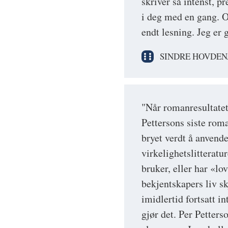
skriver så intenst, pr
i deg med en gang. Og
endt lesning. Jeg er 
SINDRE HOVDEN
"Når romanresultatet 
Pettersons siste rom
bryet verdt å anvend
virkelighetslitteratu
bruker, eller har «lov
bekjentskapers liv sk
imidlertid fortsatt i
gjør det. Per Petters