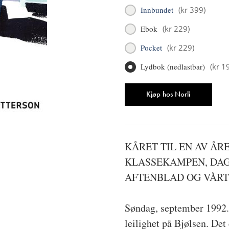
Innbundet
(
kr 399
)
Ebok
(
kr 229
)
Pocket
(
kr 229
)
Lydbok (nedlastbar)
(
kr 1
Antall
Kjøp hos Norli
KÅRET TIL EN AV ÅR
KLASSEKAMPEN, DAG
AFTENBLAD OG VÅRT
Søndag, september 1992. 
leilighet på Bjølsen. Det