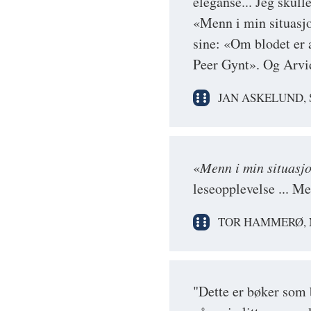
eleganse... Jeg skull
«Menn i min situasjo
sine: «Om blodet er 
Peer Gynt». Og Arvid
JAN ASKELUND,
«
Menn i min situasj
leseopplevelse ... M
TOR HAMMERØ, 
"Dette er bøker som b