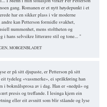
di... I Menn i min situasjon virker Per Petterson
 noen gang. Romanen er et nytt høydepunkt i et
lerede har en sikker plass i vår moderne
 andre kan Petterson formidle svakhet,
ensiell nummenhet, mens stoltheten og
 i hans selvsikre litterære stil og tone... "
AGEN, MORGENBLADET
se er på sitt djupaste, er Petterson på sitt
r eit tydeleg «vassmerke», ei språkføring han
om i bokmålsprosa av i dag. Han er «nedpå» og
vært presis og treffande. I lesinga kjem ein
etning eller eit avsnitt som blir ståande og lyse