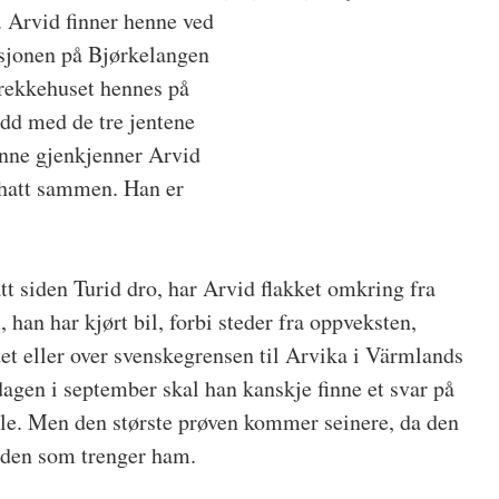
. Arvid finner henne ved
asjonen på Bjørkelangen
 rekkehuset hennes på
odd med de tre jentene
 inne gjenkjenner Arvid
r hatt sammen. Han er
t siden Turid dro, har Arvid flakket omkring fra
, han har kjørt bil, forbi steder fra oppveksten,
et eller over svenskegrensen til Arvika i Värmlands
dagen i september skal han kanskje finne et svar på
ble. Men den største prøven kommer seinere, da den
r den som trenger ham.