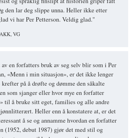
esist og språklig finslipt at historien griper fatt
 den lar deg slippe unna. Heller ikke etter
glad vi har Per Petterson. Veldig glad."
AKK, VG
av en forfatters bruk av seg selv blir som i Per
an, «Menn i min situasjon», er det ikke lenger
e krefter på å drøfte og dømme den såkalte
ren som sjanger eller hvor mye en forfatter
» til å bruke sitt eget, families og alle andre
jønnlitterært. Heller enn å konstatere at, er det
nteressant å se og annamme hvordan en forfatter
on (1952, debut 1987) gjør det med stil og