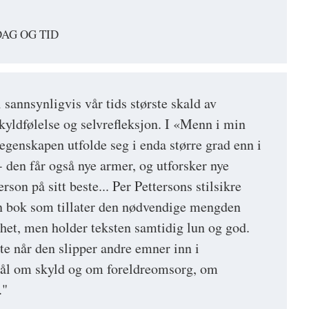
DAG OG TID
i sannsynligvis vår tids største skald av
yldfølelse og selvrefleksjon. I «Menn i min
egenskapen utfolde seg i enda større grad enn i
- den får også nye armer, og utforsker nye
rson på sitt beste... Per Pettersons stilsikre
 en bok som tillater den nødvendige mengden
rhet, men holder teksten samtidig lun og god.
ste når den slipper andre emner inn i
ål om skyld og om foreldreomsorg, om
."