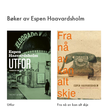
Bøker av Espen Haavardsholm
Utfor
Fra nå av kan alt skje