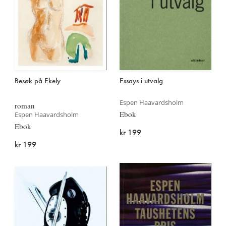
Besøk på Ekely
Essays i utvalg
Espen Haavardsholm
roman
Ebok
Espen Haavardsholm
Ebok
kr 199
kr 199