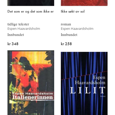
Det som er og det som ikke er
Ikke søkt av sol
tidlige tekster
roman
Espen Haavardsholm
Espen Haavardsholm
Innbundet
Innbundet
kr 348
kr 258