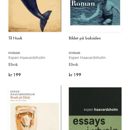
Til Nuuk
Bildet på baksiden
roman
roman
Espen Haavardsholm
Espen Haavardsholm
Ebok
Ebok
kr 199
kr 199