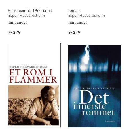
en roman fra 1960-tallet
roman
Espen Haavardsholm
Espen Haavardsholm
Innbundet
Innbundet
kr 379
kr 379