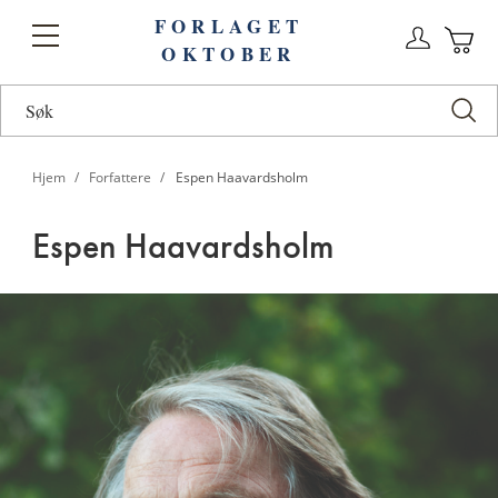
FORLAGET
Logg
Toggle
OKTOBER
n
Ha
Nav
Hjem
Forfattere
Espen Haavardsholm
Espen Haavardsholm