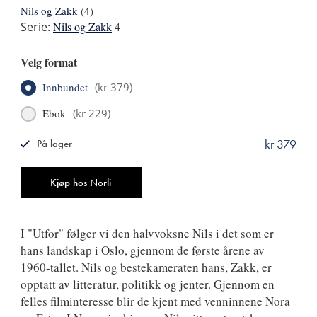
Nils og Zakk
(4)
Serie:
Nils og Zakk
4
Velg format
Innbundet
(
kr 379
)
Ebok
(
kr 229
)
kr 379
På lager
ISBN
9788249524815
Antall
Kjøp hos Norli
I "Utfor" følger vi den halvvoksne Nils i det som er
hans landskap i Oslo, gjennom de første årene av
1960-tallet. Nils og bestekameraten hans, Zakk, er
opptatt av litteratur, politikk og jenter. Gjennom en
felles filminteresse blir de kjent med venninnene Nora