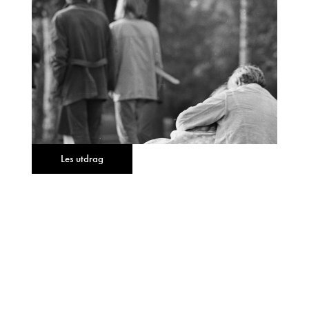
Les utdrag
test test
FORLAGET OKTOBER