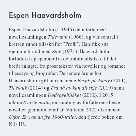
Espen Haavardsholm
Espen Haavardsholm
(f. 1945) debuterte med
novellesamlingen
Tidevann
(1966), og var sentral i
kretsen rundt tidsskriftet "Profil". Han fikk sitt
gjennombrudd med
Zink
(1971). Haavardsholms
forfatterskap spenner fra det minimalistiske til det
bredt anlagte, fra prosatekster via noveller og romaner
til essays og biografier. De senere årene har
Haavardsholm gitt ut romanene
Besøk på Ekely
(2011),
Til Nuuk
(2014) og
Fra nå av kan alt skje
(2019) samt
novellesamlingen
Dødsøyeblikket
(2012). I 2015
utkom
Svarte natta
, en samling av forfatterens beste
noveller gjennom femti år. Vinteren 2022 utkommer
Utfor. En roman fra 1960-tallet
, den fjerde boken om
Nils Hå.