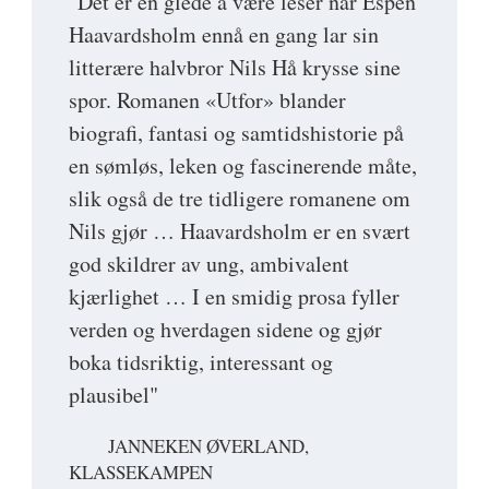
"Det er en glede å være leser når Espen
Haavardsholm ennå en gang lar sin
litterære halvbror Nils Hå krysse sine
spor. Romanen «Utfor» blander
biografi, fantasi og samtidshistorie på
en sømløs, leken og fascinerende måte,
slik også de tre tidligere romanene om
Nils gjør … Haavardsholm er en svært
god skildrer av ung, ambivalent
kjærlighet … I en smidig prosa fyller
verden og hverdagen sidene og gjør
boka tidsriktig, interessant og
plausibel"
JANNEKEN ØVERLAND,
KLASSEKAMPEN