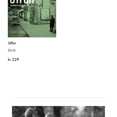
Utfor
Ebok
kr 229
På lager