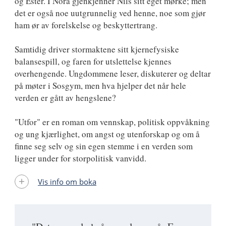
og Ester. I Nora gjenkjenner Nils sitt eget mørke; men
det er også noe uutgrunnelig ved henne, noe som gjør
ham ør av forelskelse og beskyttertrang.
Samtidig driver stormaktene sitt kjernefysiske
balansespill, og faren for utslettelse kjennes
overhengende. Ungdommene leser, diskuterer og deltar
på møter i Sosgym, men hva hjelper det når hele
verden er gått av hengslene?
"Utfor" er en roman om vennskap, politisk oppvåkning
og ung kjærlighet, om angst og utenforskap og om å
finne seg selv og sin egen stemme i en verden som
ligger under for storpolitisk vanvidd.
Vis info om boka