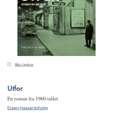
Bla
Bla i boken
i
boken
Utfor
en roman fra 1960-tallet
Espen Haavardsholm