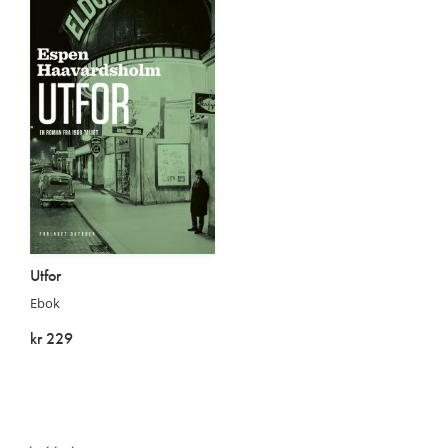
Utfor
Ebok
kr 229
På lager