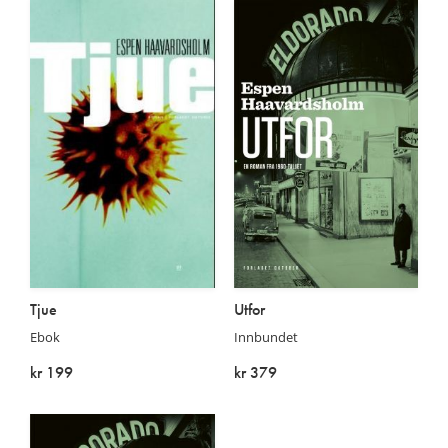
Tjue
Utfor
Ebok
Innbundet
kr 199
kr 379
På lager
På lager