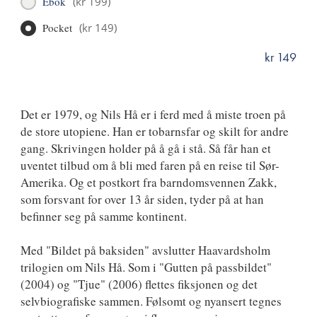
Ebok
(
kr 199
)
Pocket
(
kr 149
)
kr 149
ISBN
9788249506507
Det er 1979, og Nils Hå er i ferd med å miste troen på
de store utopiene. Han er tobarnsfar og skilt for andre
gang. Skrivingen holder på å gå i stå. Så får han et
uventet tilbud om å bli med faren på en reise til Sør-
Amerika. Og et postkort fra barndomsvennen Zakk,
som forsvant for over 13 år siden, tyder på at han
befinner seg på samme kontinent.
Med "Bildet på baksiden" avslutter Haavardsholm
trilogien om Nils Hå. Som i "Gutten på passbildet"
(2004) og "Tjue" (2006) flettes fiksjonen og det
selvbiografiske sammen. Følsomt og nyansert tegnes