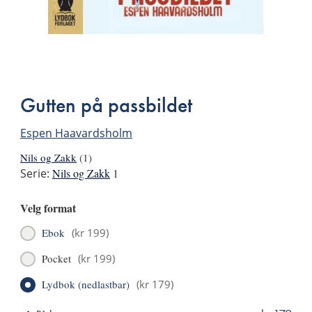
Bla
i
boken
Gutten på passbildet
Espen Haavardsholm
Nils og Zakk
(1)
Serie:
Nils og Zakk
1
Velg format
Ebok
(
kr 199
)
Pocket
(
kr 199
)
Lydbok (nedlastbar)
(
kr 179
)