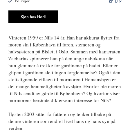
kr 179
På lager
ISBN
9788242131416
Antall
Kjøp hos Norli
Vinteren 1959 er Nils 14 år. Han har akkurat flyttet fra
moren sin i København til faren, stemoren og
halvsøsteren på Bislett i Oslo. Sammen med kameraten
Zacharias spionerer han på den unge nabokona når
hun glemmer å trekke for gardinene på badet. Eller er
glipen i gardinen slett ingen forglemmelse? Også i den
slottslignende villaen til mormoren i Homansbyen er
det mange hemmeligheter å avsløre. Hvorfor ble moren
til Nils sendt av gårde til København? Og hvorfor viser
mormorens berømte diktervenn interesse for Nils?
Høsten 2003 sitter forfatteren og tenker tilbake på
denne vinteren som endret livet hans og hans syn på
verden.