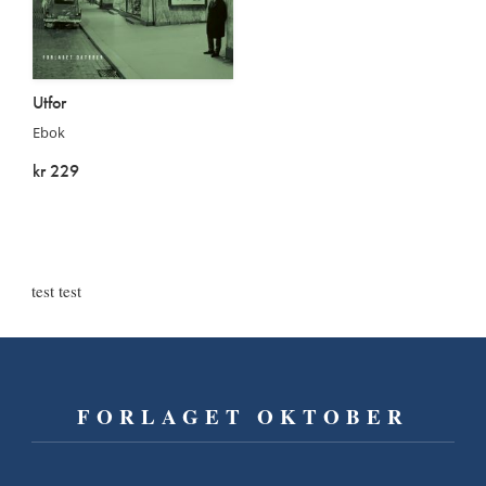
Utfor
Ebok
kr 229
På lager
test test
FORLAGET OKTOBER