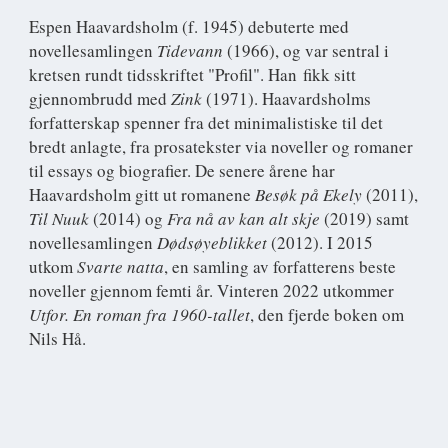
Espen Haavardsholm
(f. 1945) debuterte med
novellesamlingen
Tidevann
(1966), og var sentral i
kretsen rundt tidsskriftet "Profil". Han fikk sitt
gjennombrudd med
Zink
(1971). Haavardsholms
forfatterskap spenner fra det minimalistiske til det
bredt anlagte, fra prosatekster via noveller og romaner
til essays og biografier. De senere årene har
Haavardsholm gitt ut romanene
Besøk på Ekely
(2011),
Til Nuuk
(2014) og
Fra nå av kan alt skje
(2019) samt
novellesamlingen
Dødsøyeblikket
(2012). I 2015
utkom
Svarte natta
, en samling av forfatterens beste
noveller gjennom femti år. Vinteren 2022 utkommer
Utfor. En roman fra 1960-tallet
, den fjerde boken om
Nils Hå.