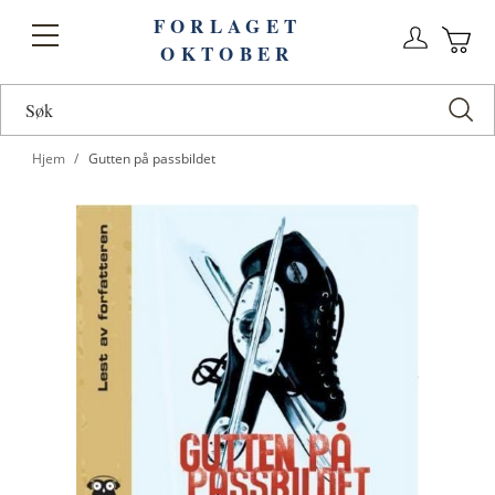
FORLAGET
Logg
Toggle
OKTOBER
n
Ha
Nav
Hjem
Gutten på passbildet