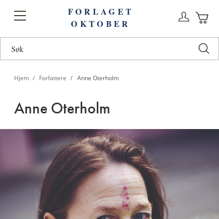
FORLAGET
Logg
Toggle
OKTOBER
n
Ha
Nav
Hjem
Forfattere
Anne Oterholm
Anne Oterholm