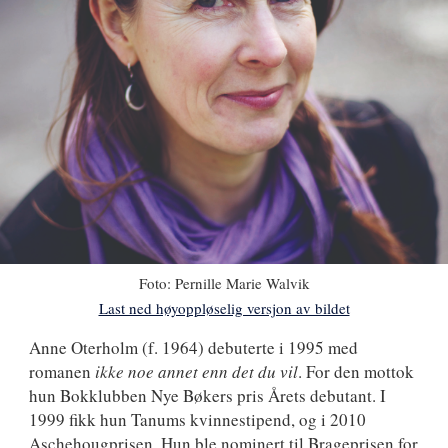
Foto:
Pernille Marie Walvik
Last ned høyoppløselig versjon av bildet
Anne
Anne Oterholm
(f. 1964) debuterte i 1995 med
romanen
ikke noe annet enn det du vil
. For den mottok
Oterholm
hun Bokklubben Nye Bøkers pris Årets debutant. I
1999 fikk hun Tanums kvinnestipend, og i 2010
Aschehougprisen. Hun ble nominert til Brageprisen for