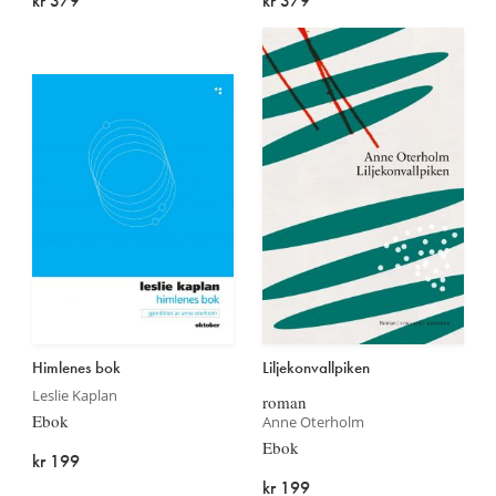
kr 379
kr 379
Himlenes bok
Liljekonvallpiken
Leslie Kaplan
roman
Ebok
Anne Oterholm
Ebok
kr 199
kr 199