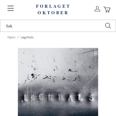
FORLAGET
Logg
Toggle
OKTOBER
n
Ha
Nav
Hjem
Løgnhals