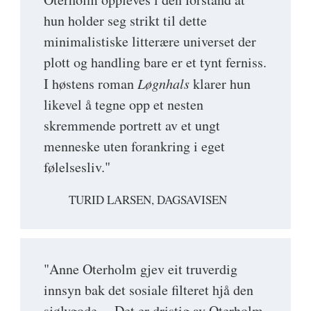
hun holder seg strikt til dette
minimalistiske litterære universet der
plott og handling bare er et tynt ferniss.
I høstens roman
Løgnhals
klarer hun
likevel å tegne opp et nesten
skremmende portrett av et ungt
menneske uten forankring i eget
følelsesliv."
TURID LARSEN, DAGSAVISEN
"Anne Oterholm gjev eit truverdig
innsyn bak det sosiale filteret hjå den
sjølvgode ... Det er dristig av Oterholm