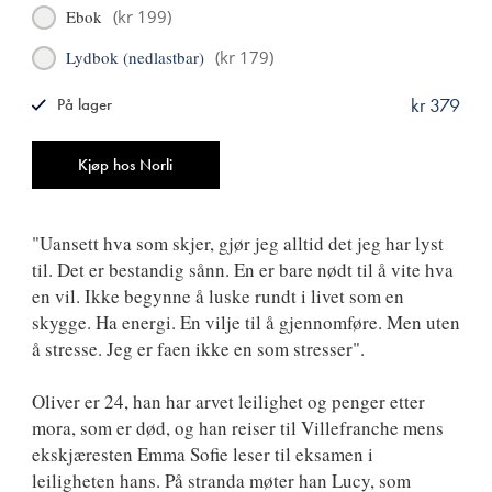
Ebok
(
kr 199
)
Lydbok (nedlastbar)
(
kr 179
)
kr 379
På lager
ISBN
9788249519736
Antall
Kjøp hos Norli
"Uansett hva som skjer, gjør jeg alltid det jeg har lyst
til. Det er bestandig sånn. En er bare nødt til å vite hva
en vil. Ikke begynne å luske rundt i livet som en
skygge. Ha energi. En vilje til å gjennomføre. Men uten
å stresse. Jeg er faen ikke en som stresser".
Oliver er 24, han har arvet leilighet og penger etter
mora, som er død, og han reiser til Villefranche mens
ekskjæresten Emma Sofie leser til eksamen i
leiligheten hans. På stranda møter han Lucy, som