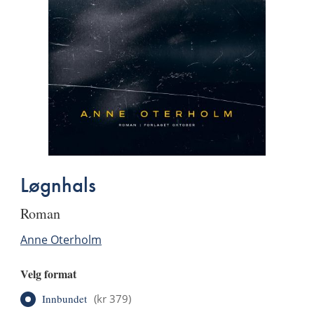
Løgnhals
roman
Anne Oterholm
Velg format
Innbundet
(
kr 379
)