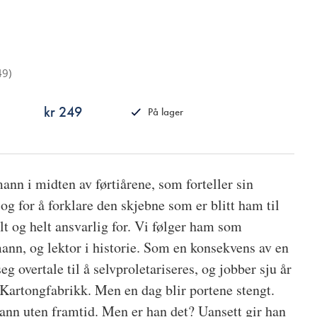
49
)
kr 249
På lager
ISBN
9788249532261
ann i midten av førtiårene, som forteller sin
tt og for å forklare den skjebne som er blitt ham til
llt og helt ansvarlig for. Vi følger ham som
mann, og lektor i historie. Som en konsekvens av en
seg overtale til å selvproletariseres, og jobber sju år
artongfabrikk. Men en dag blir portene stengt.
ann uten framtid. Men er han det? Uansett gir han