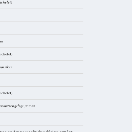
ichelet)
an
chelet)
 om Aker
chelet)
ennomtrengelige
, roman
ing om den store politiske vekkelsen som har