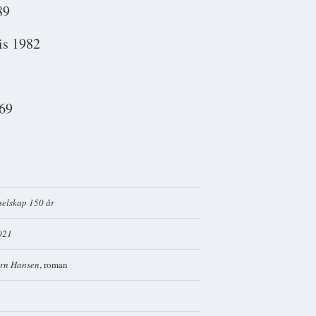
89
ris 1982
69
selskap 150 år
2021
ørn Hansen
, roman