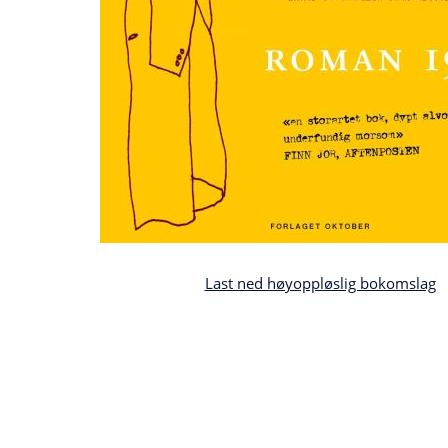
Last ned høyoppløslig bokomslag
Bla
i
boken