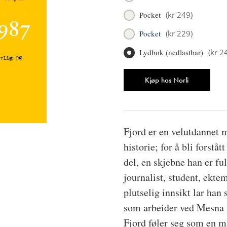
Pocket
(
kr 249
)
Pocket
(
kr 229
)
Lydbok (nedlastbar)
(
kr 2
Antall
Kjøp hos Norli
Fjord er en velutdannet m
historie; for å bli forstå
del, en skjebne han er fu
journalist, student, ekte
plutselig innsikt lar han 
som arbeider ved Mesna K
Fjord føler seg som en m