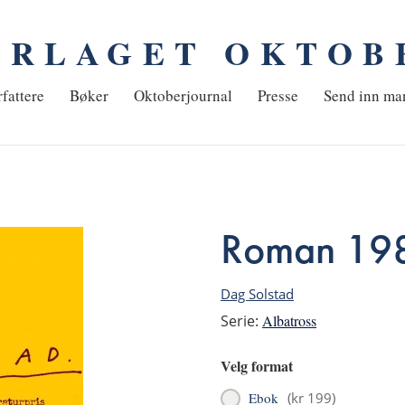
ORLAGET OKTOB
em
fattere
Bøker
Oktoberjournal
Presse
Send inn ma
Roman 19
Dag Solstad
Serie:
Albatross
Velg format
Ebok
(
kr 199
)