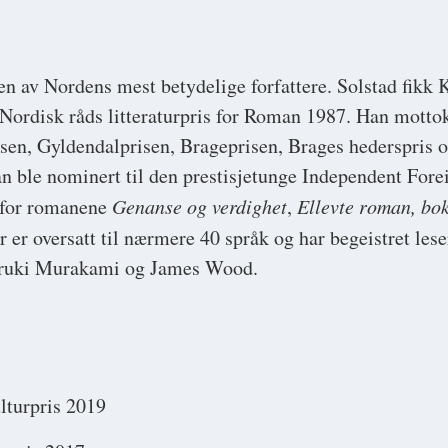
n av Nordens mest betydelige forfattere. Solstad fikk K
Nordisk råds litteraturpris for Roman 1987. Han mottok
en, Gyldendalprisen, Brageprisen, Brages hederspris 
 ble nominert til den prestisjetunge Independent Forei
, for romanene
Genanse og verdighet
,
Ellevte roman, bok
r er oversatt til nærmere 40 språk og har begeistret le
aruki Murakami og James Wood.
lturpris 2019