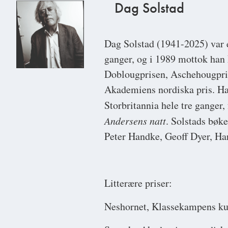
Dag Solstad
Dag Solstad
(1941-2025) var e
ganger, og i 1989 mottok han 
Doblougprisen, Aschehougpris
Akademiens nordiska pris. Han
Storbritannia hele tre ganger
Andersens natt
. Solstads bøke
Peter Handke, Geoff Dyer, H
Litterære priser:
Neshornet, Klassekampens ku