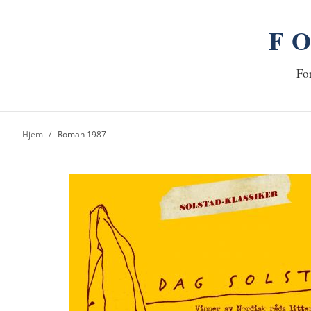
F
n
Hj
For
Hjem
Roman 1987