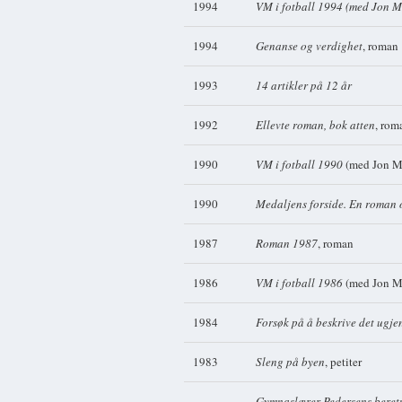
1994
VM i fotball 1994 (med Jon M
1994
Genanse og verdighet
, roman
1993
14 artikler på 12 år
1992
Ellevte roman, bok atten
, rom
1990
VM i fotball 1990
(med Jon Mi
1990
Medaljens forside. En roman
1987
Roman 1987
, roman
1986
VM i fotball 1986
(med Jon Mi
1984
Forsøk på å beskrive det ugj
1983
Sleng på byen
, petiter
Gymnaslærer Pedersens beretn