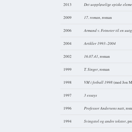
2013
Det uoppløselige episke elem
2009
17. roman
, roman
2006
Armand v. Fotnoter til en uu
2004
Artikler 1993–2004
2002
16.07.41
, roman
1999
T. Singer
, roman
1998
VM i fotball 1998
(med Jon Mi
1997
3 essays
1996
Professor Andersens natt
, ro
1994
Svingstol og andre tekster
, pr