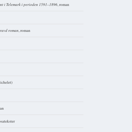
ent i Telemark i perioden 1591–1896
, roman
tgravd roman
, roman
chelet)
man
osatekster