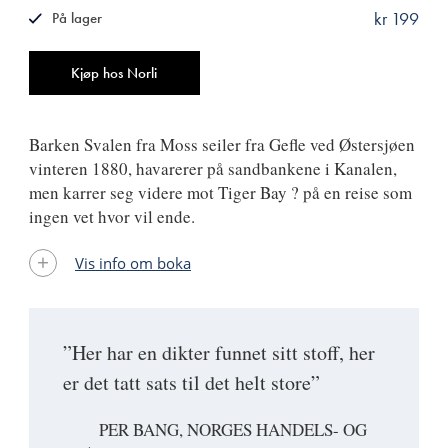
kr 199
På lager
ISBN
9788249512874
Antall
Kjøp hos Norli
Barken Svalen fra Moss seiler fra Gefle ved Østersjøen
vinteren 1880, havarerer på sandbankene i Kanalen,
men karrer seg videre mot Tiger Bay ? på en reise som
ingen vet hvor vil ende.
Vis info om boka
”Her har en dikter funnet sitt stoff, her
er det tatt sats til det helt store”
PER BANG, NORGES HANDELS- OG