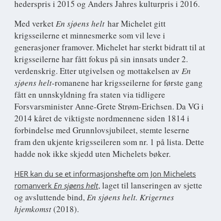
hederspris i 2015 og Anders Jahres kulturpris i 2016.
Med verket
En sjøens helt
har Michelet gitt
krigsseilerne et minnesmerke som vil leve i
generasjoner framover. Michelet har sterkt bidratt til at
krigsseilerne har fått fokus på sin innsats under 2.
verdenskrig. Etter utgivelsen og mottakelsen av
En
sjøens helt
-romanene har krigsseilerne for første gang
fått en unnskyldning fra staten via tidligere
Forsvarsminister Anne-Grete Strøm-Erichsen. Da VG i
2014 kåret de viktigste nordmennene siden 1814 i
forbindelse med Grunnlovsjubileet, stemte leserne
fram den ukjente krigsseileren som nr. 1 på lista. Dette
hadde nok ikke skjedd uten Michelets bøker.
HER kan du se et informasjonshefte om Jon Michelets
, laget til lanseringen av sjette
romanverk
En sjøens helt
og avsluttende bind,
En sjøens helt. Krigernes
hjemkomst
(2018).