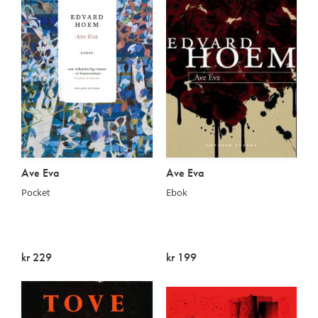
Ave Eva
Ave Eva
Pocket
Ebok
kr 229
kr 199
På lager
På lager