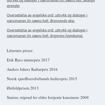
uttrykk og dialoger i sjøromanen
En sjøens helt. Blodige
.
strender
Oversettelse av engelske ord, uttrykk og dialoger i
sjøromanen
En sjøens helt. Brennende skip.
Oversettelse av engelske ord, uttrykk og dialoger i
sjøromanen
En sjøens helt. Krigerens hjemkomst.
Litterære priser:
Erik Byes minnepris 2017
Anders Jahres Kulturpris 2016
Norsk sjøoffisersforbunds hederspris 2015
Østfoldprisen 2013
Statens stipend for eldre fortjente kunstnere 2009