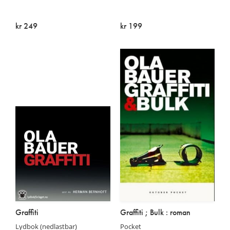
kr 249
kr 199
På lager
På lager
Graffiti
Graffiti ; Bulk : roman
Lydbok (nedlastbar)
Pocket