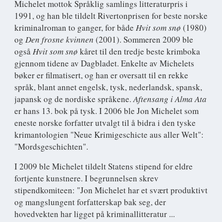
Michelet mottok Språklig samlings litteraturpris i
1991, og han ble tildelt Rivertonprisen for beste norske
kriminalroman to ganger, for både
Hvit som snø
(1980)
og
Den frosne kvinnen
(2001). Sommeren 2009 ble
også
Hvit som snø
kåret til den tredje beste krimboka
gjennom tidene av Dagbladet. Enkelte av Michelets
bøker er filmatisert, og han er oversatt til en rekke
språk, blant annet engelsk, tysk, nederlandsk, spansk,
japansk og de nordiske språkene.
Aftensang i Alma Ata
er hans 13. bok på tysk. I 2006 ble Jon Michelet som
eneste norske forfatter utvalgt til å bidra i den tyske
krimantologien "Neue Krimigeschicte aus aller Welt":
"Mordsgeschichten".
I 2009 ble Michelet tildelt Statens stipend for eldre
fortjente kunstnere. I begrunnelsen skrev
stipendkomiteen: "Jon Michelet har et svært produktivt
og mangslungent forfatterskap bak seg, der
hovedvekten har ligget på kriminallitteratur ...