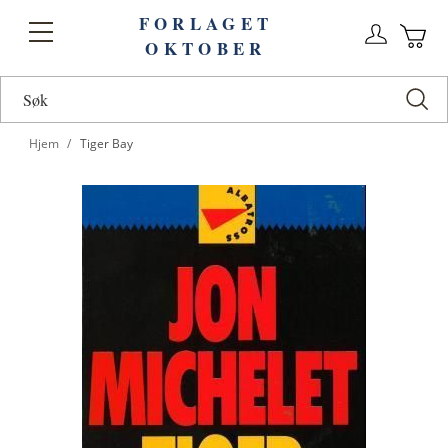
FORLAGET
Logg
Toggle
OKTOBER
n
Ha
Nav
Hjem
Tiger Bay