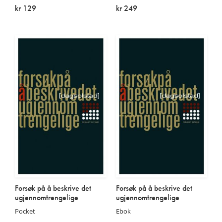
kr 129
kr 249
Utsolgt
På lager
Forsøk på å beskrive det
Forsøk på å beskrive det
ugjennomtrengelige
ugjennomtrengelige
Pocket
Ebok