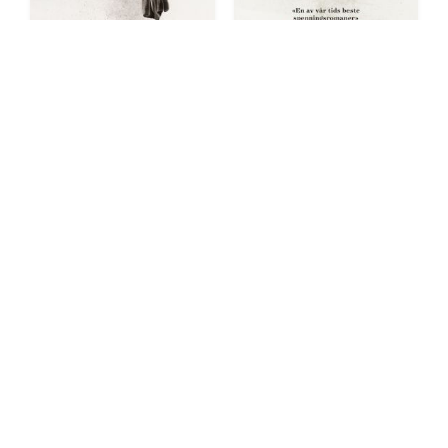
Orions belte
Orions belte
Lydbok (nedlastbar)
Pocket
kr 179
kr 229
På lager
På lager