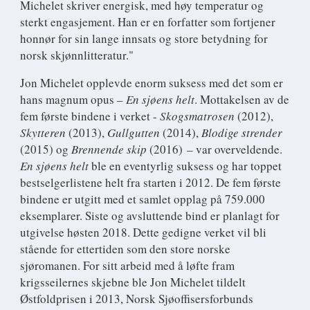
Michelet skriver energisk, med høy temperatur og
sterkt engasjement. Han er en forfatter som fortjener
honnør for sin lange innsats og store betydning for
norsk skjønnlitteratur."
Jon Michelet opplevde enorm suksess med det som er
hans magnum opus –
En sjøens helt
. Mottakelsen av de
fem første bindene i verket -
Skogsmatrosen
(2012),
Skytteren
(2013),
Gullgutten
(2014),
Blodige strender
(2015) og
Brennende skip
(2016) – var overveldende.
En sjøens helt
ble en eventyrlig suksess og har toppet
bestselgerlistene helt fra starten i 2012. De fem første
bindene er utgitt med et samlet opplag på 759.000
eksemplarer. Siste og avsluttende bind er planlagt for
utgivelse høsten 2018. Dette gedigne verket vil bli
stående for ettertiden som den store norske
sjøromanen. For sitt arbeid med å løfte fram
krigsseilernes skjebne ble Jon Michelet tildelt
Østfoldprisen i 2013, Norsk Sjøoffisersforbunds