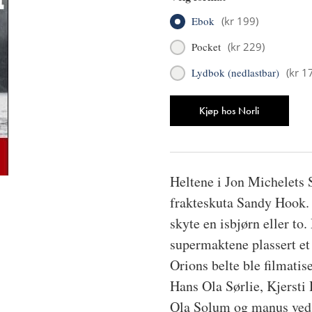
Ebok
(
kr 199
)
Pocket
(
kr 229
)
Lydbok (nedlastbar)
(
kr 1
Antall
Kjøp hos Norli
Heltene i Jon Michelets 
frakteskuta Sandy Hook. 
skyte en isbjørn eller to
supermaktene plassert e
Orions belte ble filmatis
Hans Ola Sørlie, Kjersti
Ola Solum og manus ved 