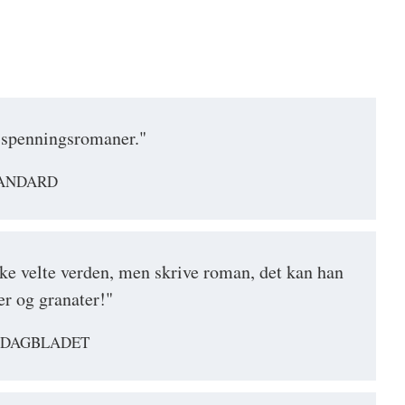
e spenningsromaner."
TANDARD
ke velte verden, men skrive roman, det kan han
er og granater!"
 DAGBLADET