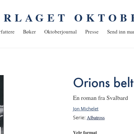
ORLAGET OKTOB
em
fattere
Bøker
Oktoberjournal
Presse
Send inn ma
Orions bel
en roman fra Svalbard
Jon Michelet
Serie:
Albatross
Velg format