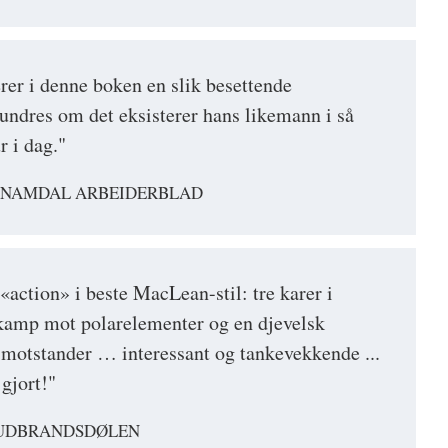
er i denne boken en slik besettende
 undres om det eksisterer hans likemann i så
r i dag."
, NAMDAL ARBEIDERBLAD
«action» i beste MacLean-stil: tre karer i
 kamp mot polarelementer og en djevelsk
 motstander … interessant og tankevekkende ...
 gjort!"
GUDBRANDSDØLEN