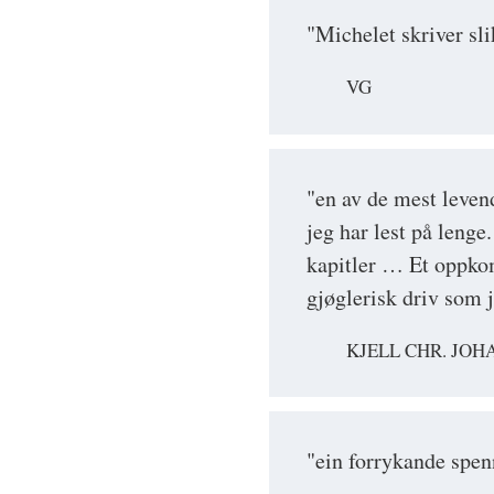
"Michelet skriver slik
VG
"en av de mest leve
jeg har lest på lenge
kapitler … Et oppkom
gjøglerisk driv som j
KJELL CHR. JO
"ein forrykande spe