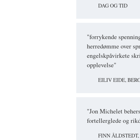
DAG OG TID
"forrykende spenni
herredømme over språ
engelskpåvirkete skri
opplevelse"
EILIV EIDE, BE
"Jon Michelet behers
fortellerglede og rik
FINN ÅLDSTEDT,