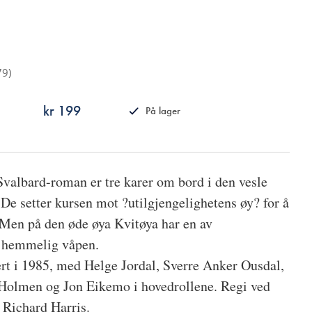
79
)
kr 199
På lager
ISBN
9788249512843
Svalbard-roman er tre karer om bord i den vesle
De setter kursen mot ?utilgjengelighetens øy? for å
. Men på den øde øya Kvitøya har en av
t hemmelig våpen.
ert i 1985, med Helge Jordal, Sverre Anker Ousdal,
 Holmen og Jon Eikemo i hovedrollene. Regi ved
Richard Harris.