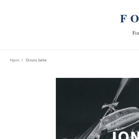
F
n
Hj
For
Hjem
Orions belte