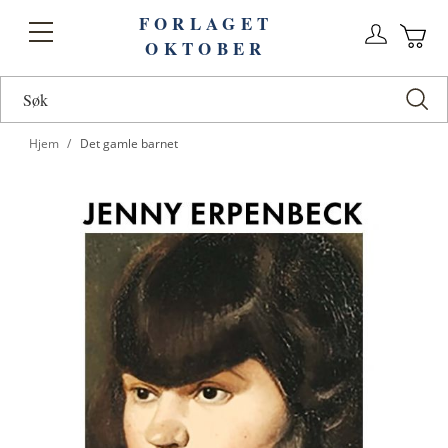
FORLAGET
Logg
Toggle
OKTOBER
n
Ha
Nav
Hjem
Det gamle barnet