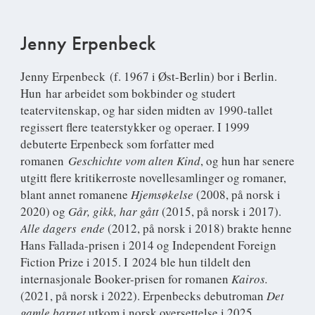
Jenny Erpenbeck
Jenny Erpenbeck
(f. 1967 i Øst-Berlin) bor i Berlin.
Hun har arbeidet som bokbinder og studert
teatervitenskap, og har siden midten av 1990-tallet
regissert flere teaterstykker og operaer. I 1999
debuterte Erpenbeck som forfatter med
romanen
Geschichte vom alten Kind
, og hun har senere
utgitt flere kritikerroste novellesamlinger og romaner,
blant annet romanene
Hjemsøkelse
(2008, på norsk i
2020) og
Går, gikk, har gått
(2015, på norsk i 2017).
Alle dagers ende
(2012, på norsk i 2018) brakte henne
Hans Fallada-prisen i 2014 og Independent Foreign
Fiction Prize i 2015. I 2024 ble hun tildelt den
internasjonale Booker-prisen for romanen
Kairos.
(2021, på norsk i 2022). Erpenbecks debutroman
Det
gamle barnet
utkom i norsk oversettelse i 2025.