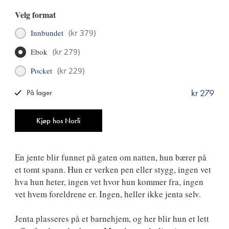
Velg format
Innbundet
(
kr 379
)
Ebok
(
kr 279
)
Pocket
(
kr 229
)
kr 279
På lager
ISBN
9788249529964
Antall
Kjøp hos Norli
En jente blir funnet på gaten om natten, hun bærer på
et tomt spann. Hun er verken pen eller stygg, ingen vet
hva hun heter, ingen vet hvor hun kommer fra, ingen
vet hvem foreldrene er. Ingen, heller ikke jenta selv.
Jenta plasseres på et barnehjem, og her blir hun et lett