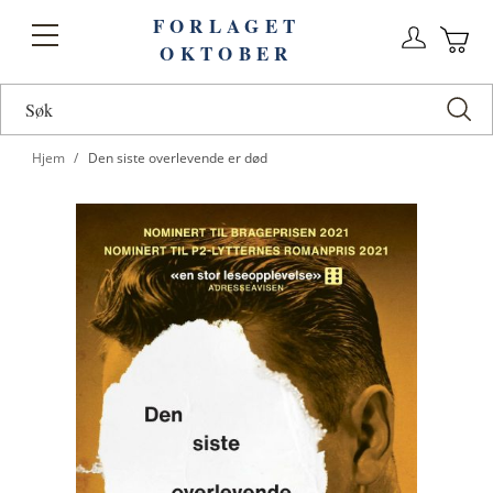
FORLAGET
Logg
Toggle
OKTOBER
n
Ha
Nav
Hjem
Den siste overlevende er død