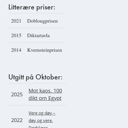
Litterære priser:
2021
Doblougprisen
2015
Diktartavla
2014
Kvernsteinprisen
Utgitt på Oktober:
Mot kaos. 100
2025
dikt om Egypt
Vere og døy –
2022
døy og vere.
Dødslære