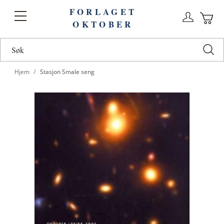
FORLAGET
Logg
Toggle
OKTOBER
n
Ha
Nav
Hjem
Stasjon Smale seng