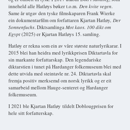
inneheld alle Hatløys bøker t.o.m.
Den kvite vegen
.
Same år utgav den tyske filmskaparen Frank Wierke
ein dokumentarfilm om forfattaren Kjartan Hatløy,
Der
Sonnenfuchs
. Diktsamlinga
Mot kaos. 100 dikt om
Egypt
(2025) er Kjartan Hatløys 15. samling.
Hatløy er rekna som ein av våre største naturlyrikarar. I
2015 blei han heidra med lyrikkprisen Diktartavla for
sin markante forfattarskap. Den legendariske
diktarstien i tunet på Hardanger folkemuseum blei med
dette utvida med steintavle nr. 24. Diktartavla skal
fremja positiv merksemd om norsk lyrikk og er eit
samarbeid mellom Hauge-senteret og Hardanger
folkemuseum.
I 2021 ble Kjartan Hatløy tildelt Doblougprisen for
hele sitt forfatterskap.