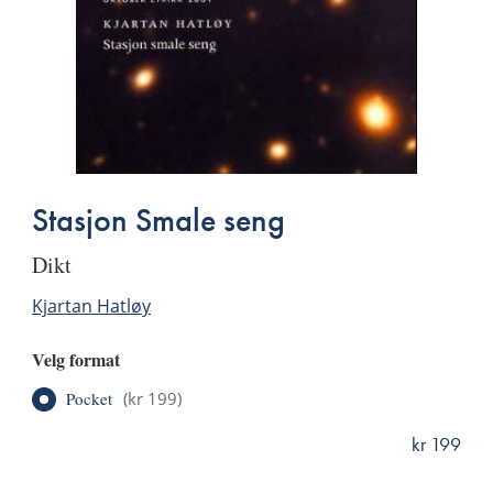
Stasjon Smale seng
dikt
Kjartan Hatløy
Velg format
Pocket
(
kr 199
)
kr 199
ISBN
9788249500567