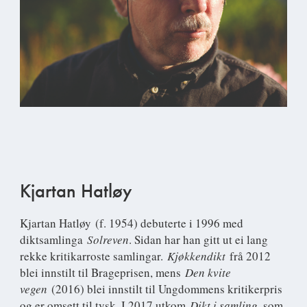
Kjartan Hatløy
Kjartan Hatløy
(f. 1954) debuterte i 1996 med
diktsamlinga
Solreven
. Sidan har han gitt ut ei lang
rekke kritikarroste samlingar.
Kjøkkendikt
frå 2012
blei innstilt til Brageprisen, mens
Den kvite
vegen
(2016) blei innstilt til Ungdommens kritikerpris
og er omsett til tysk. I 2017 utkom
Dikt i samling
, som