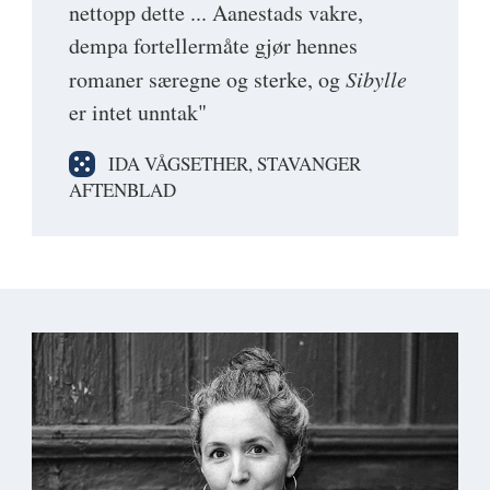
nettopp dette ... Aanestads vakre,
dempa fortellermåte gjør hennes
romaner særegne og sterke, og
Sibylle
er intet unntak"
IDA VÅGSETHER, STAVANGER
AFTENBLAD