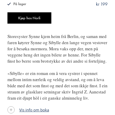
kr 199
På lager
ISBN
9788249517367
Antall
Kjøp hos Norli
Storesyster Synne kjem heim frå Berlin, og saman med
faren køyrer Synne og Sibylle den lange vegen vestover
for å besøka mormora. Mora vaks opp der, men på
veggene heng det ingen bilete av henne. For Sibylle
finst ho berre som brotstykke av dei andre si forteljing.
«Sibylle» er ein roman om å vera systrer i spennet
mellom intim nærleik og veldig avstand, og om å leva
både med det som finst og med det som ikkje finst. I ein
straum av glasklare setningar skriv Ingrid Z. Aanestad
fram eit djupt hòl i eit ganske alminneleg liv.
Vis info om boka