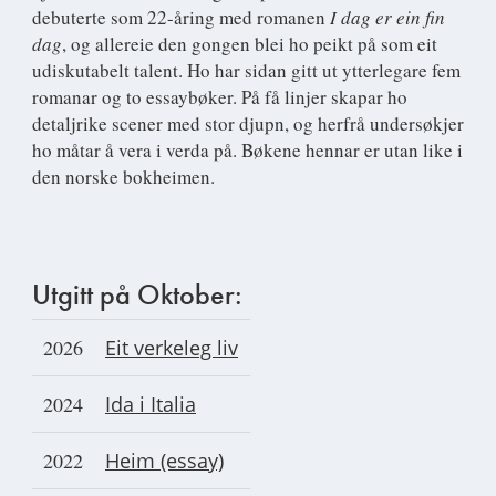
debuterte som 22-åring med romanen
I dag er ein fin
dag
, og allereie den gongen blei ho peikt på som eit
udiskutabelt talent. Ho har sidan gitt ut ytterlegare fem
romanar og to essaybøker. På få linjer skapar ho
detaljrike scener med stor djupn, og herfrå undersøkjer
ho måtar å vera i verda på. Bøkene hennar er utan like i
den norske bokheimen.
Utgitt på Oktober:
2026
Eit verkeleg liv
2024
Ida i Italia
2022
Heim (essay)