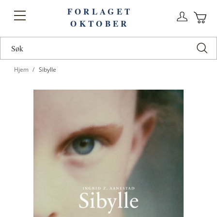
FORLAGET
Logg
Toggle
OKTOBER
n
Ha
Nav
Hjem
Sibylle