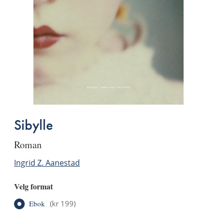
Sibylle
roman
Ingrid Z. Aanestad
Velg format
Ebok
(
kr 199
)