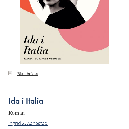
Bla
Bla i boken
i
boken
Ida i Italia
roman
Ingrid Z. Aanestad