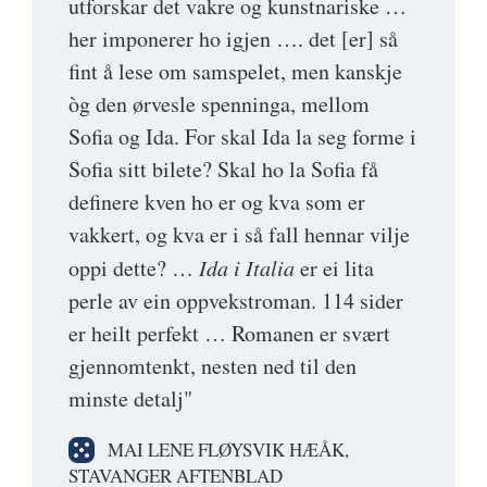
utforskar det vakre og kunstnariske …
her imponerer ho igjen …. det [er] så
fint å lese om samspelet, men kanskje
òg den ørvesle spenninga, mellom
Sofia og Ida. For skal Ida la seg forme i
Sofia sitt bilete? Skal ho la Sofia få
definere kven ho er og kva som er
vakkert, og kva er i så fall hennar vilje
oppi dette? …
Ida i Italia
er ei lita
perle av ein oppvekstroman. 114 sider
er heilt perfekt … Romanen er svært
gjennomtenkt, nesten ned til den
minste detalj"
MAI LENE FLØYSVIK HÆÅK,
STAVANGER AFTENBLAD