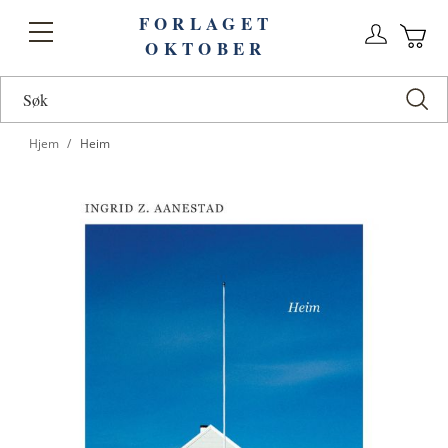
FORLAGET
Logg
Toggle
OKTOBER
n
Ha
Nav
Hjem
Heim