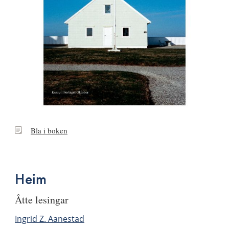
Bla
Bla i boken
i
boken
Heim
åtte lesingar
Ingrid Z. Aanestad