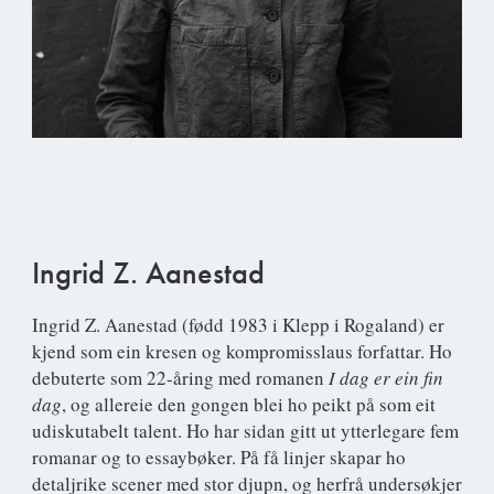
Ingrid Z. Aanestad
Ingrid Z. Aanestad
(fødd 1983 i Klepp i Rogaland) er
kjend som ein kresen og kompromisslaus forfattar. Ho
debuterte som 22-åring med romanen
I dag er ein fin
dag
, og allereie den gongen blei ho peikt på som eit
udiskutabelt talent. Ho har sidan gitt ut ytterlegare fem
romanar og to essaybøker. På få linjer skapar ho
detaljrike scener med stor djupn, og herfrå undersøkjer