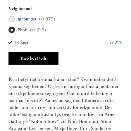
Velg format
Innbundet
(
kr 379
)
Ebok
(
kr 229
)
kr 229
På lager
ISBN
9788249525300
Antall
Kjøp hos Norli
Kva betyr det å koma frå ein stad? Kva inneber det å
kjenna seg heime? Og kva erfaringar finst å henta der
ein ikkje kjenner seg igjen? Gjennom åtte lesingar
nærmar Ingrid Z. Aanestad seg den litterære skrifta
både som form og som verktøy for erkjenning. Dei
ulike lesingane kastar lys over kvarandre - frå Arne
Garborgs "Kolbotnbrev" via Nina Bouraoui, Stina
Aronson, Eva Jensen, Mirja Unge, Cora Sandel og