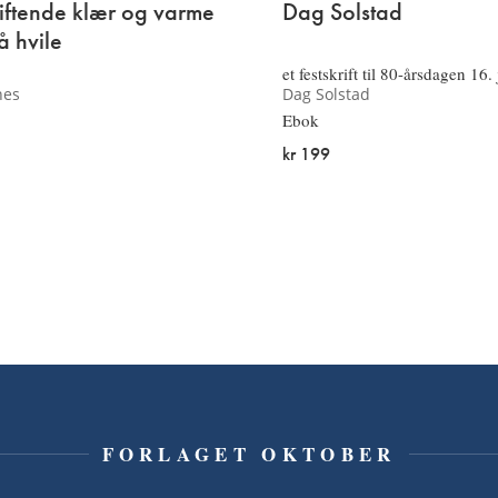
kiftende klær og varme
Dag Solstad
å hvile
et festskrift til 80-årsdagen 16.
nes
Dag Solstad
Ebok
kr 199
FORLAGET OKTOBER