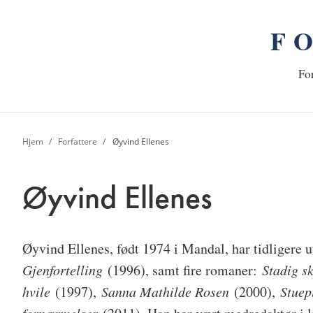
F
n
Hj
For
Hjem
Forfattere
Øyvind Ellenes
Øyvind Ellenes
Øyvind Ellenes
, født 1974 i Mandal, har tidligere
Gjenfortelling
(1996), samt fire romaner:
Stadig s
hvile
(1997),
Sanna Mathilde Rosen
(2000),
Stuep