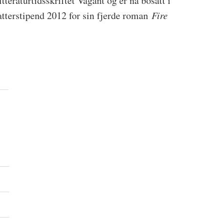
tteraturtidsskriftet Vagant og er nå bosatt i
atterstipend 2012 for sin fjerde roman
Fire