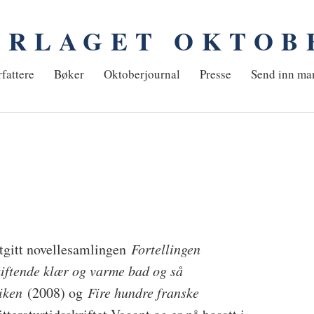
ORLAGET OKTOB
em
fattere
Bøker
Oktoberjournal
Presse
Send inn ma
 utgitt novellesamlingen
Fortellingen
kiftende klær og varme bad og så
iken
(2008) og
Fire hundre franske