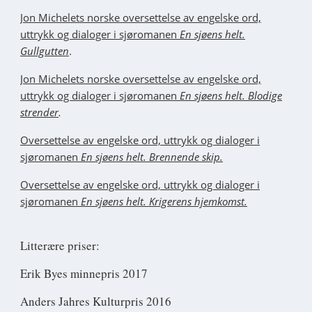
Jon Michelets norske oversettelse av engelske ord,
uttrykk og dialoger i sjøromanen
En sjøens helt.
.
Gullgutten
J
on Michelets norske oversettelse av engelske ord,
uttrykk og dialoger i sjøromanen
En sjøens helt. Blodige
.
strender
Oversettelse av engelske ord, uttrykk og dialoger i
sjøromanen
En sjøens helt. Brennende skip.
Oversettelse av engelske ord, uttrykk og dialoger i
sjøromanen
En sjøens helt. Krigerens hjemkomst.
Litterære priser:
Erik Byes minnepris 2017
Anders Jahres Kulturpris 2016