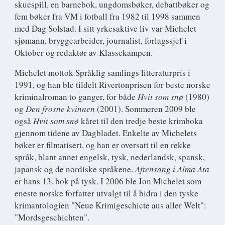
skuespill, en barnebok, ungdomsbøker, debattbøker og
fem bøker fra VM i fotball fra 1982 til 1998 sammen
med Dag Solstad. I sitt yrkesaktive liv var Michelet
sjømann, bryggearbeider, journalist, forlagssjef i
Oktober og redaktør av Klassekampen.
Michelet mottok Språklig samlings litteraturpris i
1991, og han ble tildelt Rivertonprisen for beste norske
kriminalroman to ganger, for både
Hvit som snø
(1980)
og
Den frosne kvinnen
(2001). Sommeren 2009 ble
også
Hvit som snø
kåret til den tredje beste krimboka
gjennom tidene av Dagbladet. Enkelte av Michelets
bøker er filmatisert, og han er oversatt til en rekke
språk, blant annet engelsk, tysk, nederlandsk, spansk,
japansk og de nordiske språkene.
Aftensang i Alma Ata
er hans 13. bok på tysk. I 2006 ble Jon Michelet som
eneste norske forfatter utvalgt til å bidra i den tyske
krimantologien "Neue Krimigeschicte aus aller Welt":
"Mordsgeschichten".