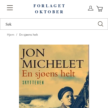
FORLAGET
Logg
Toggle
OKTOBER
n
Ha
Nav
Hjem
En sjøens helt