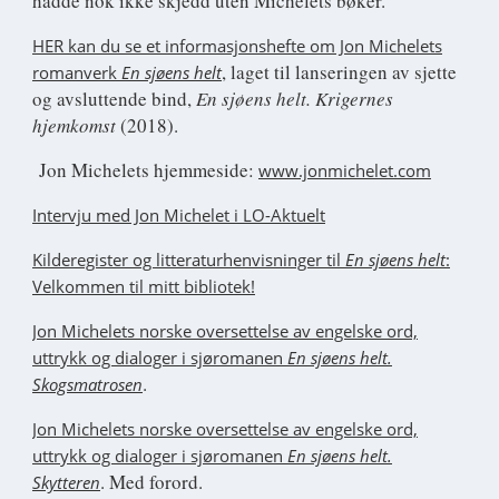
hadde nok ikke skjedd uten Michelets bøker.
HER kan du se et informasjonshefte om Jon Michelets
, laget til lanseringen av sjette
romanverk
En sjøens helt
og avsluttende bind,
En sjøens helt. Krigernes
hjemkomst
(2018).
Jon Michelets hjemmeside:
www.jonmichelet.com
Intervju med Jon Michelet i LO-Aktuelt
Kilderegister og litteraturhenvisninger til
En sjøens helt
:
Velkommen til mitt bibliotek!
Jon Michelets norske oversettelse av engelske ord,
uttrykk og dialoger i sjøromanen
En sjøens helt.
.
Skogsmatrosen
Jon Michelets norske oversettelse av engelske ord,
uttrykk og dialoger i sjøromanen
En sjøens helt.
. Med forord.
Skytteren