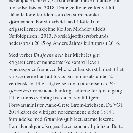
eksemplarer. Siste og avsluttende bind er planlagt for
utgivelse høsten 2018. Dette gedigne verket vil bli
stående for ettertiden som den store norske
sjøromanen. For sitt arbeid med å løfte fram
krigsseilernes skjebne ble Jon Michelet tildelt
Østfoldprisen i 2013, Norsk Sjøoffisersforbunds
hederspris i 2015 og Anders Jahres kulturpris i 2016.
Med verket
En sjøens helt
har Michelet gitt
krigsseilerne et minnesmerke som vil leve i
generasjoner framover. Michelet har sterkt bidratt til at
krigsseilerne har fått fokus på sin innsats under 2.
verdenskrig. Etter utgivelsen og mottakelsen av
En
sjøens helt
-romanene har krigsseilerne for første gang
fått en unnskyldning fra staten via tidligere
Forsvarsminister Anne-Grete Strøm-Erichsen. Da VG i
2014 kåret de viktigste nordmennene siden 1814 i
forbindelse med Grunnlovsjubileet, stemte leserne
fram den ukjente krigsseileren som nr. 1 på lista. Dette