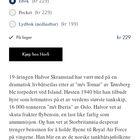
Ebok
(
kr 229
)
Pocket
(
kr 229
)
Lydbok (nedlastbar)
(
kr 199
)
kr 229
På lager
ISBN
9788249513185
Antall
Kjøp hos Norli
19-åringen Halvor Skramstad har vært med på en
dramatisk livbåtseilas etter at "m/s Tomar" av Tønsberg
ble torpedert ved Island. Høsten 1940 blir han tilbudt
hyre som lettmatros på et av verdens største tankskip,
16 000-tonneren "m/t Iberia" av Oslo. Halvor vet at
skuta frakter flybensin, en last like farlig som
ammunisjon. Og han vet at Storbritannia desperat
trenger bensinen for å holde flyene til Royal Air Force
på vingene. Han blir en av de norske tankbåtsjøfolkene