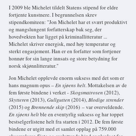
I 2009 ble Michelet tildelt Statens stipend for eldre
fortjente kunstnere. I begrunnelsen skrev
stipendkomiteen: "Jon Michelet har et svært produktivt
og mangslungent forfatterskap bak seg, der
hovedvekten har ligget på kriminallitteratur ...
Michelet skriver energisk, med høy temperatur og
sterkt engasjement. Han er en forfatter som fortjener
honnør for sin lange innsats og store betydning for
norsk skjønnlitteratur."
Jon Michelet opplevde enorm suksess med det som er
hans magnum opus –
En sjøens helt
. Mottakelsen av de
fem første bindene i verket -
Skogsmatrosen
(2012),
Skytteren
(2013),
Gullgutten
(2014),
Blodige strender
(2015) og
Brennende skip
(2016) – var overveldende.
En sjøens helt
ble en eventyrlig suksess og har toppet
bestselgerlistene helt fra starten i 2012. De fem første
bindene er utgitt med et samlet opplag på 759.000