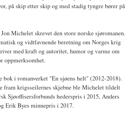
or, på skip etter skip og med stadig tyngre bører på
 Jon Michelet skrevet den store norske sjøromanen.
amatisk og vidtfavnende beretning om Norges krig
kriver med kraft og autoritet, humor og varme om
tor oppmerksomhet.
e bok i romanverket "En sjøens helt" (2012-2018).
te fram krigsseilernes skjebne ble Michelet tildelt
rsk Sjøoffisersforbunds hederspris i 2015, Anders
 og Erik Byes minnepris i 2017.