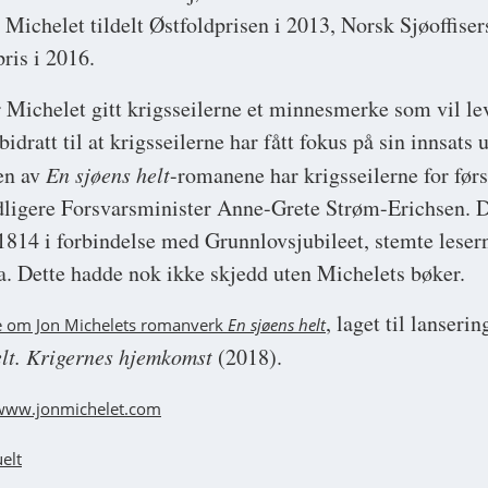
 Michelet tildelt Østfoldprisen i 2013, Norsk Sjøoffiser
ris i 2016.
 Michelet gitt krigsseilerne et minnesmerke som vil le
idratt til at krigsseilerne har fått fokus på sin innsats 
sen av
En sjøens helt
-romanene har krigsseilerne for førs
idligere Forsvarsminister Anne-Grete Strøm-Erichsen. 
1814 i forbindelse med Grunnlovsjubileet, stemte leser
ta. Dette hadde nok ikke skjedd uten Michelets bøker.
, laget til lanseri
te om Jon Michelets romanverk
En sjøens helt
elt. Krigernes hjemkomst
(2018).
www.jonmichelet.com
elt