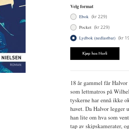
Velg format
Ebok
(
kr 229
)
Pocket
(
kr 229
)
Lydbok (nedlastbar)
(
kr 1
Antall
Kjøp hos Norli
18 år gammel får Halvo
som lettmatros på Wilhel
tyskerne har ennå ikke o
havet. Da Halvor legger ut
han lite om hva som vent
tap av skipskamerater, og