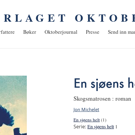
ORLAGET OKTOB
em
fattere
Bøker
Oktoberjournal
Presse
Send inn ma
En sjøens h
Skogsmatrosen : roman
Jon Michelet
En sjøens helt
(1)
Serie:
En sjøens helt
1