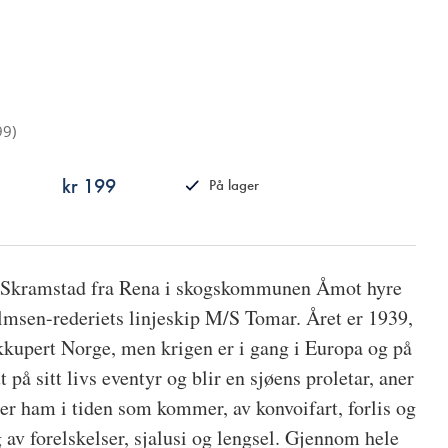
99
)
kr 199
På lager
ISBN
9788242160676
r Skramstad fra Rena i skogskommunen Åmot hyre
msen-rederiets linjeskip M/S Tomar. Året er 1939,
kkupert Norge, men krigen er i gang i Europa og på
 på sitt livs eventyr og blir en sjøens proletar, aner
er ham i tiden som kommer, av konvoifart, forlis og
 av forelskelser, sjalusi og lengsel. Gjennom hele