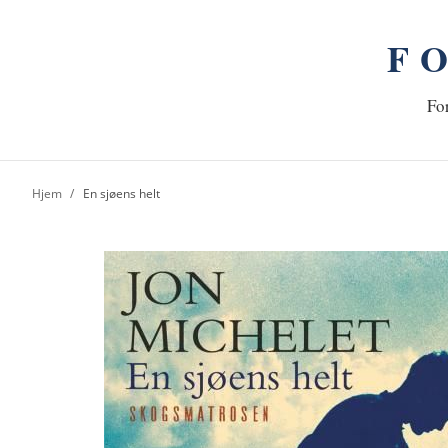
F
n
Hj
For
Hjem
En sjøens helt