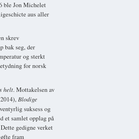
06 ble Jon Michelet
igeschicte aus aller
en skrev
p bak seg, der
emperatur og sterkt
betydning for norsk
s helt
. Mottakelsen av
2014),
Blodige
ventyrlig suksess og
ed et samlet opplag på
 Dette gedigne verket
løfte fram