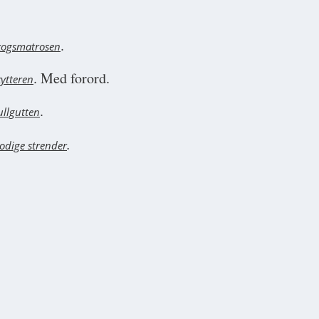
.
Skogsmatrosen
. Med forord.
kytteren
.
ullgutten
.
lodige strender