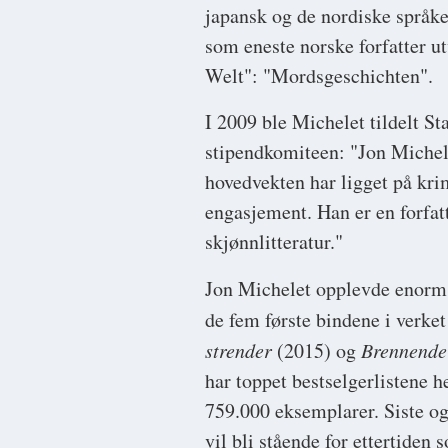
japansk og de nordiske språk
som eneste norske forfatter ut
Welt": "Mordsgeschichten".
I 2009 ble Michelet tildelt St
stipendkomiteen: "Jon Michele
hovedvekten har ligget på krim
engasjement. Han er en forfatt
skjønnlitteratur."
Jon Michelet opplevde enorm
de fem første bindene i verket
strender
(2015) og
Brennende
har toppet bestselgerlistene h
759.000 eksemplarer. Siste og
vil bli stående for ettertiden