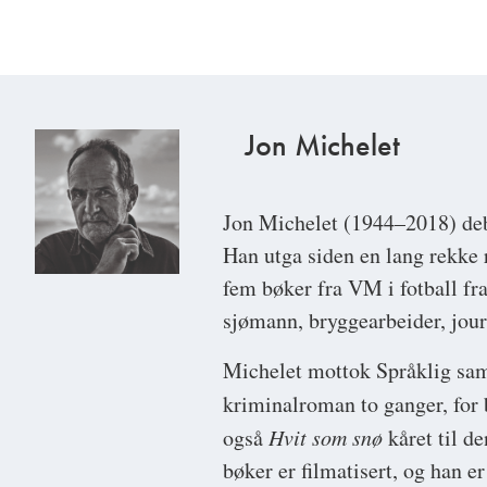
Jon Michelet
Jon Michelet
(1944–2018) deb
Han utga siden en lang rekke
fem bøker fra VM i fotball fr
sjømann, bryggearbeider, jour
Michelet mottok Språklig samli
kriminalroman to ganger, for
også
Hvit som snø
kåret til d
bøker er filmatisert, og han er