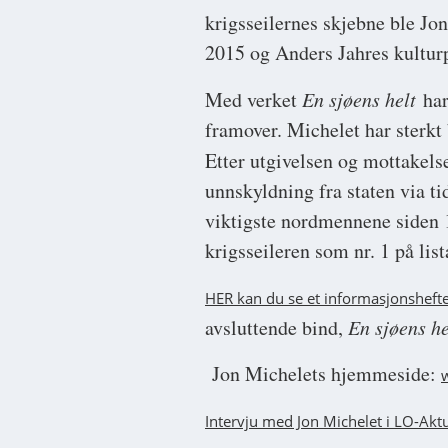
krigsseilernes skjebne ble Jon
2015 og Anders Jahres kulturp
Med verket
En sjøens helt
har
framover. Michelet har sterkt b
Etter utgivelsen og mottakel
unnskyldning fra staten via t
viktigste nordmennene siden 
krigsseileren som nr. 1 på lis
HER kan du se et informasjonshef
avsluttende bind,
En sjøens h
Jon Michelets hjemmeside:
Intervju med Jon Michelet i LO-Aktu