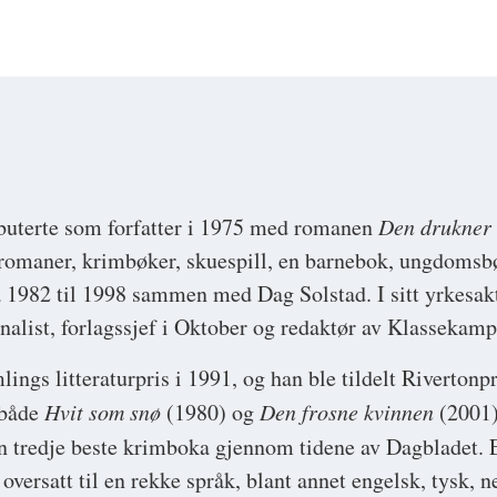
uterte som forfatter i 1975 med romanen
Den drukner 
 romaner, krimbøker, skuespill, en barnebok, ungdomsb
a 1982 til 1998 sammen med Dag Solstad. I sitt yrkesakt
nalist, forlagssjef i Oktober og redaktør av Klassekamp
ngs litteraturpris i 1991, og han ble tildelt Rivertonpr
 både
Hvit som snø
(1980) og
Den frosne kvinnen
(2001)
en tredje beste krimboka gjennom tidene av Dagbladet. 
 oversatt til en rekke språk, blant annet engelsk, tysk, 