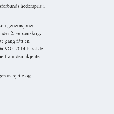
sforbunds hederspris i
ve i generasjoner
under 2. verdenskrig.
te gang fått en
Da VG i 2014 kåret de
ne fram den ukjente
ngen av sjette og