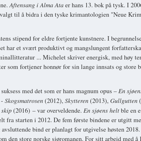
ene.
Aftensang i Alma Ata
er hans 13. bok på tysk. I 20
valgt til å bidra i den tyske krimantologien "Neue Krim
atens stipend for eldre fortjente kunstnere. I begrunnels
t har et svært produktivt og mangslungent forfatterska
inallitteratur ... Michelet skriver energisk, med høy t
er som fortjener honnør for sin lange innsats og store 
 suksess med det som er hans magnum opus –
En sjøen
 -
Skogsmatrosen
(2012),
Skytteren
(2013),
Gullgutten
(
 skip
(2016) – var overveldende.
En sjøens helt
ble en e
elt fra starten i 2012. De fem første bindene er utgitt m
 avsluttende bind er planlagt for utgivelse høsten 2018.
 som den store norske sjøromanen. For sitt arbeid med å 