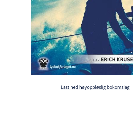
Last ned høyoppløslig bokomslag
Bla
i
boken