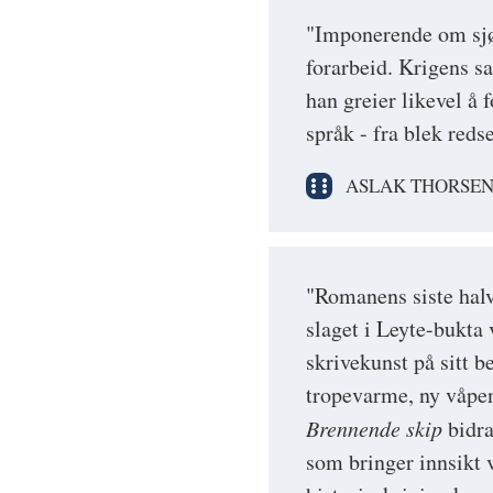
"Imponerende om sjøk
forarbeid. Krigens s
han greier likevel å
språk - fra blek reds
ASLAK THORSEN
"Romanens siste halv
slaget i Leyte-bukta 
skrivekunst på sitt b
tropevarme, ny våpen
Brennende skip
bidra
som bringer innsikt v