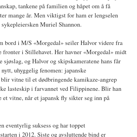
nnskap, tankene på familien og håpet om å få
er mange år. Men viktigst for ham er lengselen
ke sykepleiersken Muriel Shannon.
m bord i M/S «Morgedal» seiler Halvor videre fra
ne fronter i Stillehavet. Her havner «Morgedal» midt
te sjøslag, og Halvor og skipskameratene hans får
t nytt, uhyggelig fenomen: japanske
 blir vitne til et dødbringende kamikaze-angrep
e lasteskip i farvannet ved Filippinene. Blir han
e et vitne, når et japansk fly sikter seg inn på
 en eventyrlig suksess og har toppet
 starten i 2012. Siste og avsluttende bind er