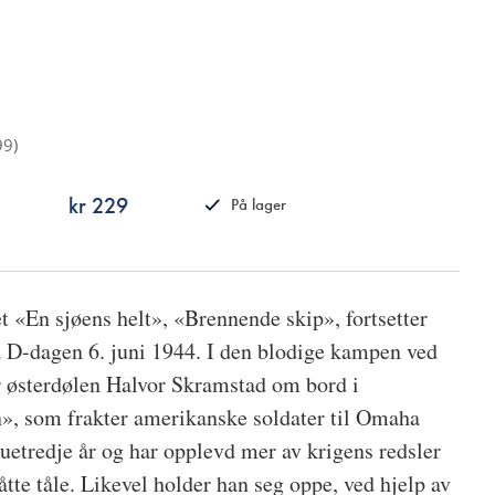
99
)
kr 229
På lager
ISBN
9788249517299
 «En sjøens helt», «Brennende skip», fortsetter
på D-dagen 6. juni 1944. I den blodige kampen ved
r østerdølen Halvor Skramstad om bord i
, som frakter amerikanske soldater til Omaha
tjuetredje år og har opplevd mer av krigens redsler
te tåle. Likevel holder han seg oppe, ved hjelp av