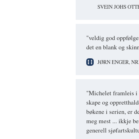
SVEIN JOHS OTT
"veldig god oppfølge
det en blank og skinn
JØRN ENGER, N
"Michelet framleis i 
skape og oppretthald
bøkene i serien, er 
meg mest ... ikkje be
generell sjøfartskultu