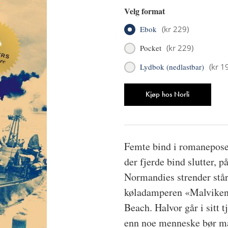
Velg format
Ebok
(
kr 229
)
Pocket
(
kr 229
)
Lydbok (nedlastbar)
(
kr 1
Antall
Kjøp hos Norli
Femte bind i romaneposet
der fjerde bind slutter, 
Normandies strender stå
køladamperen «Malviken»
Beach. Halvor går i sitt 
enn noe menneske bør måt