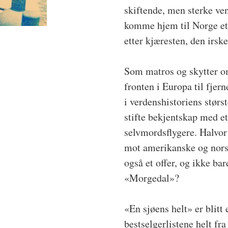
skiftende, men sterke ve
komme hjem til Norge ett
etter kjæresten, den irs
Som matros og skytter o
fronten i Europa til fjer
i verdenshistoriens størs
stifte bekjentskap med e
selvmordsflygere. Halvor
mot amerikanske og norsk
også et offer, og ikke bar
«Morgedal»?
«En sjøens helt» er blitt
bestselgerlistene helt fra