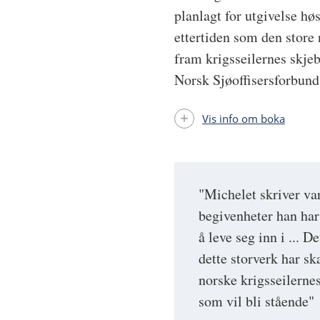
planlagt for utgivelse hø
ettertiden som den store 
fram krigsseilernes skjeb
Norsk Sjøoffisersforbund
Vis info om boka
"Michelet skriver v
begivenheter han har
å leve seg inn i ... D
dette storverk har s
norske krigsseilernes
som vil bli stående"