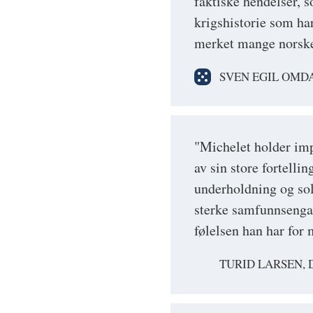
faktiske hendelser, s
krigshistorie som ha
merket mange norske 
SVEN EGIL OMD
"Michelet holder imp
av sin store fortelli
underholdning og sol
sterke samfunnsenga
følelsen han har for
TURID LARSEN, 