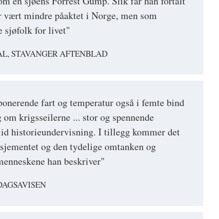
om en sjøens Forrest Gump. Slik får han fortalt
r vært mindre påaktet i Norge, men som
sjøfolk for livet"
AL, STAVANGER AFTENBLAD
onerende fart og temperatur også i femte bind
ng om krigsseilerne ... stor og spennende
id historieundervisning. I tillegg kommer det
sjementet og den tydelige omtanken og
 menneskene han beskriver"
DAGSAVISEN