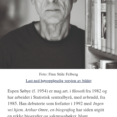
Foto:
Finn Ståle Felberg
Last ned høyoppløselig versjon av bildet
Espen
Espen Søbye
(f. 1954) er mag.art. i filosofi fra 1982 og
har arbeidet i Statistisk sentralbyrå, med avbrudd, fra
Søbye
1985. Han debuterte som forfatter i 1992 med
Ingen
vei hjem. Arthur Omre, en biografi
og har siden utgitt
en rekke biografier og sakprosabøker, blant