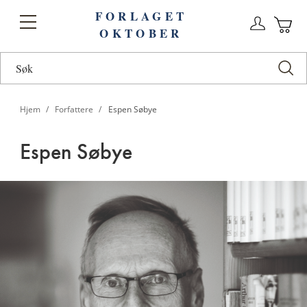
FORLAGET
Logg
Toggle
OKTOBER
n
Ha
Nav
Hjem
Forfattere
Espen Søbye
Espen Søbye