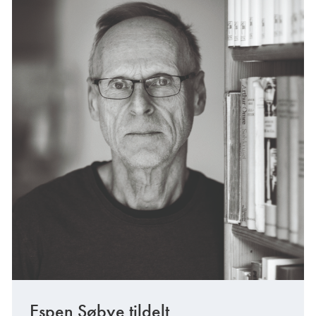
Espen Søbye tildelt