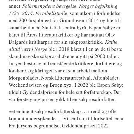
annet
Folkemengdens bevegelse. Norges befolkning
1735–2014. En tabellstudie
, som utkom i forbindelse
med 200-årsjubileet for Grunnloven i 2014 og ble til i
samarbeid med Statistisk sentralbyrå. Espen Søbye er
kåret til Årets litteraturkritiker og har mottatt Olav
Dalgards kritikarpris for sin sakprosakritikk.
Kathe,
alltid vært i Norge
ble i 2018 kåret til en av de ti beste
skandinaviske sakprosabøkene utgitt på 2000-tallet.
Juryen besto av ni fremstående kritikere, forfattere og
forskere, og kåringen var et samarbeid mellom
Morgenbladet, Norsk Litteraturfestival, Aftonbladet,
Weekendavisen og Broen.xyz. I 2022 ble Espen Søbye
tildelt Gyldendalprisen for hele sitt forfatterskap. Det
var første gang prisen gikk til en sakprosaforfatter.
«et eminent sakprosaforfatterskap … uredd og ofte
kontant undersøkende … Vi ser fram til fortsettelsen.»
Fra juryens begrunnelse, Gyldendalprisen 2022