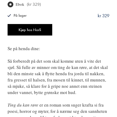
Ebok
(
kr 329
)
kr 329
På lager
ISBN
9788249528035
Antall
Kjøp hos Norli
Se på henda dine:
Så forberedt på det som skal komme uten å vite det
sjøl. Så fulle av minner om ting de kan røre, at det skal
bli den minste sak å flytte henda fra jorda til nakken,
fra gresset til halsen, fra mosen til kinnet, til munnen,
så mjuke, så klare for å gripe noe annet enn steinen
under vannet, bytte grønske mot hud.
Ting du kan røre
er en roman som suger krafta si fra
poesi, horror og myter, for å nærme seg den sannheten