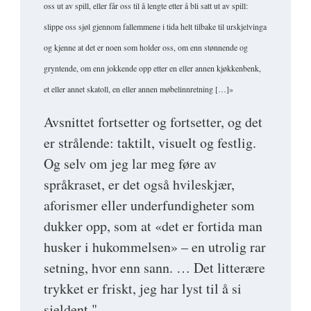
oss ut av spill, eller får oss til å lengte etter å bli satt ut av spill:
slippe oss sjøl gjennom fallemmene i tida helt tilbake til urskjelvinga
og kjenne at det er noen som holder oss, om enn stønnende og
gryntende, om enn jokkende opp etter en eller annen kjøkkenbenk,
et eller annet skatoll, en eller annen møbelinnretning […]»
Avsnittet fortsetter og fortsetter, og det
er strålende: taktilt, visuelt og festlig.
Og selv om jeg lar meg føre av
språkraset, er det også hvileskjær,
aforismer eller underfundigheter som
dukker opp, som at «det er fortida man
husker i hukommelsen» – en utrolig rar
setning, hvor enn sann. … Det litterære
trykket er friskt, jeg har lyst til å si
sjeldent."