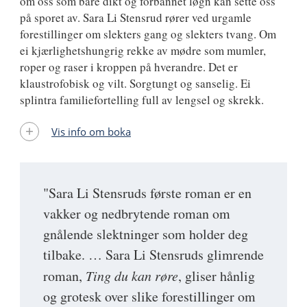
om oss som bare dikt og forbannet løgn kan sette oss
på sporet av. Sara Li Stensrud rører ved urgamle
forestillinger om slekters gang og slekters tvang. Om
ei kjærlighetshungrig rekke av mødre som mumler,
roper og raser i kroppen på hverandre. Det er
klaustrofobisk og vilt. Sorgtungt og sanselig. Ei
splintra familiefortelling full av lengsel og skrekk.
Vis info om boka
"Sara Li Stensruds første roman er en
vakker og nedbrytende roman om
gnålende slektninger som holder deg
tilbake. … Sara Li Stensruds glimrende
roman,
Ting du kan røre
, gliser hånlig
og grotesk over slike forestillinger om