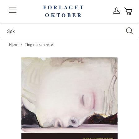
FORLAGET
Logg
Toggle
OKTOBER
n
Ha
Nav
Hjem
Ting du kan røre