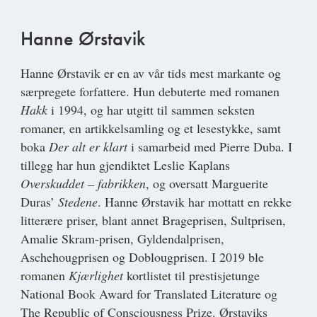
Hanne Ørstavik
Hanne Ørstavik
er en av vår tids mest markante og
særpregete forfattere. Hun debuterte med romanen
Hakk
i 1994, og har utgitt til sammen seksten
romaner, en artikkelsamling og et lesestykke, samt
boka
Der alt er klart
i samarbeid med Pierre Duba. I
tillegg har hun gjendiktet Leslie Kaplans
Overskuddet – fabrikken
, og oversatt Marguerite
Duras’
Stedene
. Hanne Ørstavik har mottatt en rekke
litterære priser, blant annet Brageprisen, Sultprisen,
Amalie Skram-prisen, Gyldendalprisen,
Aschehougprisen og Doblougprisen. I 2019 ble
romanen
Kjærlighet
kortlistet til prestisjetunge
National Book Award for Translated Literature og
The Republic of Consciousness Prize. Ørstaviks