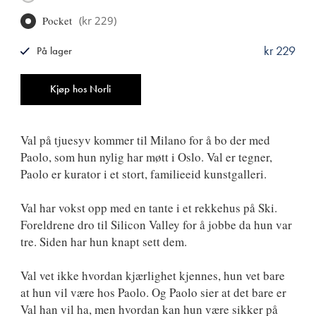
Pocket
(
kr 229
)
kr 229
På lager
ISBN
9788249522255
Antall
Kjøp hos Norli
Val på tjuesyv kommer til Milano for å bo der med
Paolo, som hun nylig har møtt i Oslo. Val er tegner,
Paolo er kurator i et stort, familieeid kunstgalleri.
Val har vokst opp med en tante i et rekkehus på Ski.
Foreldrene dro til Silicon Valley for å jobbe da hun var
tre. Siden har hun knapt sett dem.
Val vet ikke hvordan kjærlighet kjennes, hun vet bare
at hun vil være hos Paolo. Og Paolo sier at det bare er
Val han vil ha, men hvordan kan hun være sikker på