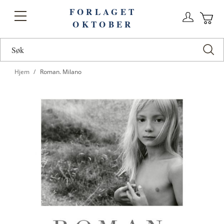
FORLAGET
Logg
Toggle
OKTOBER
n
Ha
Nav
Hjem
Roman. Milano