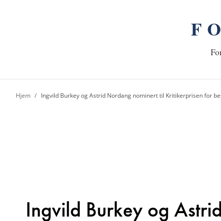
F
n
Hj
For
Hjem
Ingvild Burkey og Astrid Nordang nominert til Kritikerprisen for b
Ingvild Burkey og Astr