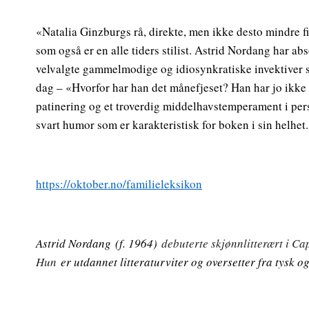
«Natalia Ginzburgs rå, direkte, men ikke desto mindre 
som også er en alle tiders stilist. Astrid Nordang har a
velvalgte gammelmodige og idiosynkratiske invektiver s
dag – «Hvorfor har han det månefjeset? Han har jo ikke sa
patinering og et troverdig middelhavstemperament i pe
svart humor som er karakteristisk for boken i sin helhe
https://oktober.no/familieleksikon
Astrid Nordang
(f. 1964)
debuterte skjønnlitterært i Ca
Hun
er utdannet litteraturviter og oversetter fra tysk og