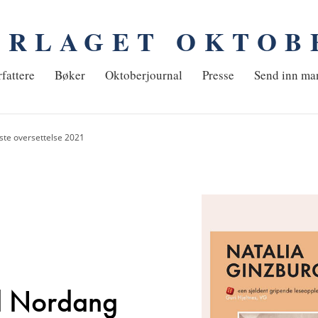
ORLAGET OKTOB
em
fattere
Bøker
Oktoberjournal
Presse
Send inn ma
este oversettelse 2021
id Nordang