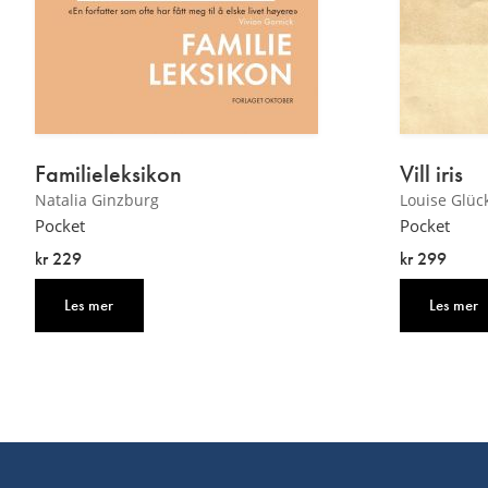
Familieleksikon
Vill iris
Natalia Ginzburg
Louise Glüc
Pocket
Pocket
kr 229
kr 299
Les mer
Les mer