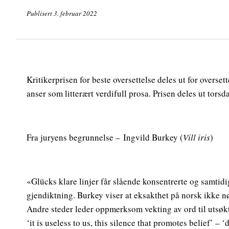
Publisert 3. februar 2022
Kritikerprisen for beste oversettelse deles ut for overset
anser som litterært verdifull prosa. Prisen deles ut tors
Fra juryens begrunnelse –
Ingvild Burkey (
Vill iris
)
«Glücks klare linjer får slående konsentrerte og samtidi
gjendiktning. Burkey viser at eksakthet på norsk ikk
Andre steder leder oppmerksom vekting av ord til utsøkte
‘it is useless to us, this silence that promotes belief’ 