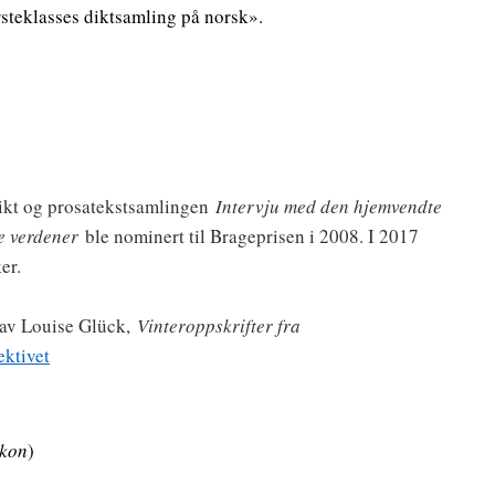
rsteklasses diktsamling på norsk».
dikt og prosatekstsamlingen
Intervju med den hjemvendte
e verdener
ble nominert til Brageprisen i 2008. I 2017
er.
 av Louise Glück,
Vinteroppskrifter fra
ektivet
ikon
)