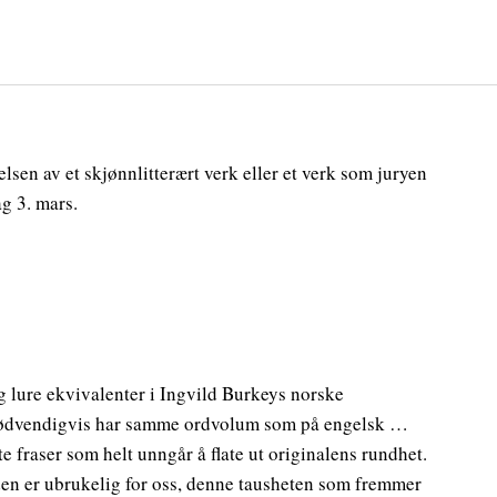
telsen av et skjønnlitterært verk eller et verk som juryen
dag 3. mars.
g lure ekvivalenter i Ingvild Burkeys norske
e nødvendigvis har samme ordvolum som på engelsk …
 fraser som helt unngår å flate ut originalens rundhet.
– ‘den er ubrukelig for oss, denne tausheten som fremmer