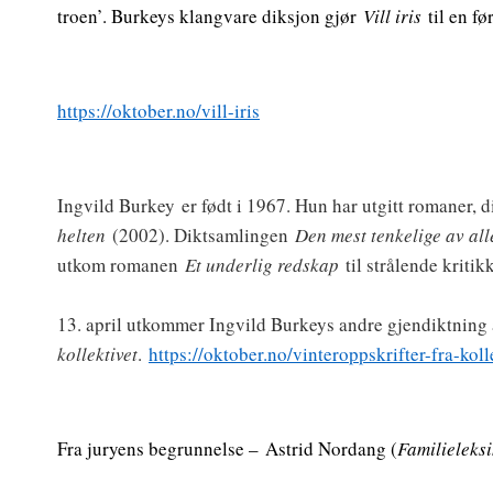
troen’. Burkeys klangvare diksjon gjør
Vill iris
til en fø
https://oktober.no/vill-iris
Ingvild Burkey
er født i 1967. Hun har utgitt romaner, 
helten
(2002). Diktsamlingen
Den mest tenkelige av all
utkom romanen
Et underlig redskap
til strålende kritikk
13. april utkommer Ingvild Burkeys andre gjendiktning
kollektivet
.
https://oktober.no/vinteroppskrifter-fra-koll
Fra juryens begrunnelse –
Astrid Nordang (
Familieleks