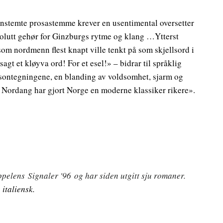
finstemte prosastemme krever en usentimental oversetter
bsolutt gehør for Ginzburgs rytme og klang …Ytterst
om nordmenn flest knapt ville tenkt på som skjellsord i
gt et kløyva ord! For et esel!» – bidrar til språklig
rsontegningene, en blanding av voldsomhet, sjarm og
t. Nordang har gjort Norge en moderne klassiker rikere».
ppelens Signaler '96 og har siden utgitt sju romaner.
 italiensk.