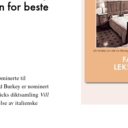
en for beste
ominerte til
ild Burkey er nominert
lücks diktsamling
Vill
lse av italienske