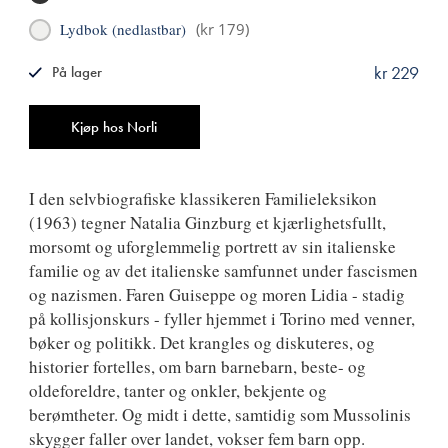
Lydbok (nedlastbar)
(
kr 179
)
kr 229
På lager
ISBN
9788249524983
Antall
Kjøp hos Norli
I den selvbiografiske klassikeren Familieleksikon
(1963) tegner Natalia Ginzburg et kjærlighetsfullt,
morsomt og uforglemmelig portrett av sin italienske
familie og av det italienske samfunnet under fascismen
og nazismen. Faren Guiseppe og moren Lidia - stadig
på kollisjonskurs - fyller hjemmet i Torino med venner,
bøker og politikk. Det krangles og diskuteres, og
historier fortelles, om barn barnebarn, beste- og
oldeforeldre, tanter og onkler, bekjente og
berømtheter. Og midt i dette, samtidig som Mussolinis
skygger faller over landet, vokser fem barn opp.