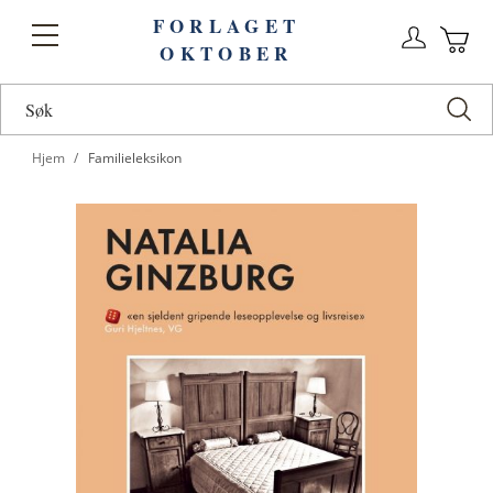
FORLAGET
Logg
Toggle
OKTOBER
n
Ha
Nav
Hjem
Familieleksikon