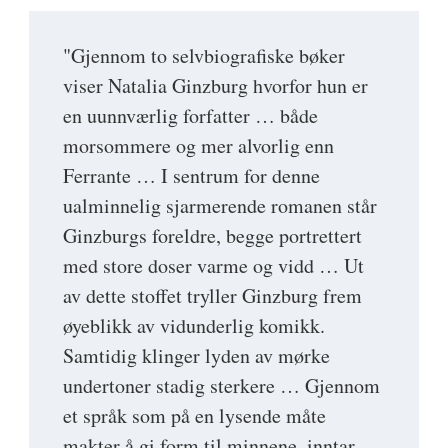
"Gjennom to selvbiografiske bøker
viser Natalia Ginzburg hvorfor hun er
en uunnværlig forfatter … både
morsommere og mer alvorlig enn
Ferrante … I sentrum for denne
ualminnelig sjarmerende romanen står
Ginzburgs foreldre, begge portrettert
med store doser varme og vidd … Ut
av dette stoffet tryller Ginzburg frem
øyeblikk av vidunderlig komikk.
Samtidig klinger lyden av mørke
undertoner stadig sterkere … Gjennom
et språk som på en lysende måte
makter å gi form til minnene, inntar