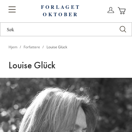
FORLAGET
Logg
Toggle
OKTOBER
n
Ha
Nav
Hjem
Forfattere
Louise Glück
Louise Glück