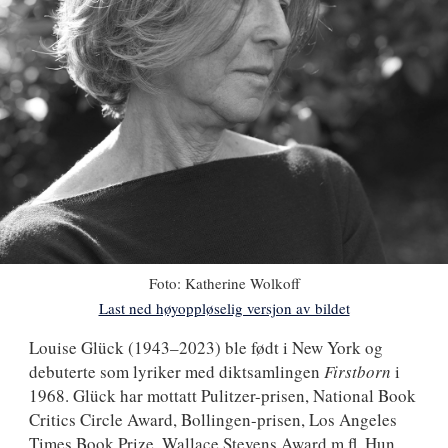
Foto:
Katherine Wolkoff
Last ned høyoppløselig versjon av bildet
Louise
Louise Glück
(1943–2023) ble født i New York og
debuterte som lyriker med diktsamlingen
Firstborn
i
Glück
1968. Glück har mottatt Pulitzer-prisen, National Book
Critics Circle Award, Bollingen-prisen, Los Angeles
Times Book Prize, Wallace Stevens Award m.fl. Hun