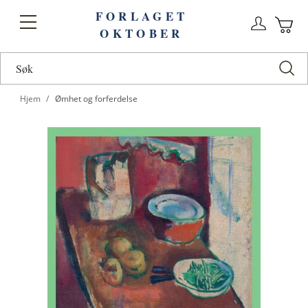
FORLAGET
Logg
Toggle
OKTOBER
n
Ha
Nav
Hjem
Ømhet og forferdelse