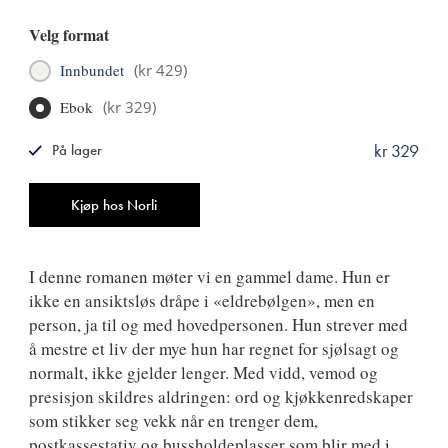
Velg format
Innbundet
(
kr 429
)
Ebok
(
kr 329
)
kr 329
På lager
ISBN
9788249531288
Antall
Kjøp hos Norli
I denne romanen møter vi en gammel dame. Hun er
ikke en ansiktsløs dråpe i «eldrebølgen», men en
person, ja til og med hovedpersonen. Hun strever med
å mestre et liv der mye hun har regnet for sjølsagt og
normalt, ikke gjelder lenger. Med vidd, vemod og
presisjon skildres aldringen: ord og kjøkkenredskaper
som stikker seg vekk når en trenger dem,
postkassestativ og bussholdeplasser som blir med i