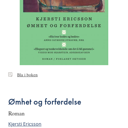
Bla
Bla i boken
i
boken
Ømhet og forferdelse
roman
Kjersti Ericsson