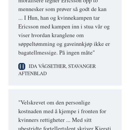
moralisere tegner Ericsson opp to
mennesker som prøver så godt de kan
... I Hun, han og kvinnekampen tar
Ericsson med kampen inn i stua vår og
viser hvordan kranglene om
søppeltømming og gaveinnkjøp ikke er
bagatellmessige. På ingen måte"
IDA VÅGSETHER, STAVANGER
AFTENBLAD
"Velskrevet om den personlige
kostnaden med å kjempe i fronten for
kvinners rettigheter ... Med sitt
ubestridte fortellertalent skriver Kjersti