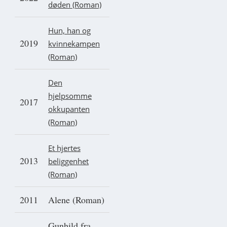
døden (Roman)
Hun, han og
2019
kvinnekampen
(Roman)
Den
hjelpsomme
2017
okkupanten
(Roman)
Et hjertes
2013
beliggenhet
(Roman)
2011
Alene (Roman)
Gunhild fra