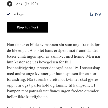
Ebok
(
kr 199
)
kr 199
På lager
ISBN
9788249521807
Antall
Kjøp hos Norli
Hun finner et bilde av mannen sin som ung, fra tida før
de ble et par. Ansiktet hans er åpent mot framtida, det
bærer ennå ingen spor av samlivet med henne. Men når
hun kaster seg ut i bevegelsen for full
kvinnefrigjøring, preger det også hans liv. I søsterskap
med andre unge kvinner går hun i spissen for en stor
forandring. Når tusenårs urett mot kvinner skal gjøres
opp, blir også parforhold og familie til kampsoner. I
kampen mot patriarkatet finnes ingen fredete områder,
heller ikke kjærligheten.