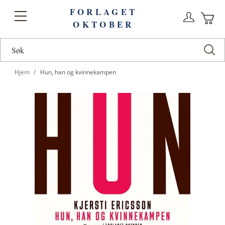
FORLAGET
Logg
Toggle
OKTOBER
n
Ha
Nav
Hjem
Hun, han og kvinnekampen