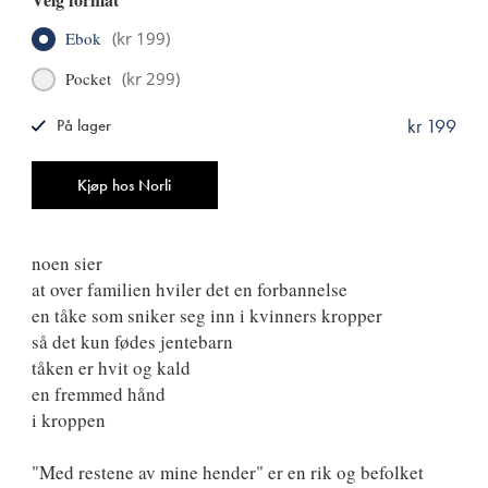
Ebok
(
kr 199
)
Pocket
(
kr 299
)
kr 199
På lager
ISBN
9788249524389
Antall
Kjøp hos Norli
noen sier
at over familien hviler det en forbannelse
en tåke som sniker seg inn i kvinners kropper
så det kun fødes jentebarn
tåken er hvit og kald
en fremmed hånd
i kroppen
"Med restene av mine hender" er en rik og befolket