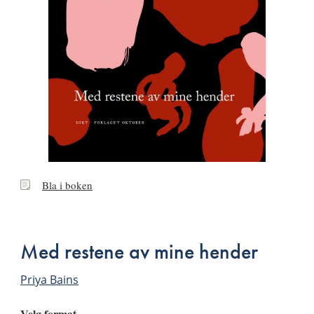
Bla
Bla i boken
i
boken
Med restene av mine hender
Priya Bains
Velg format