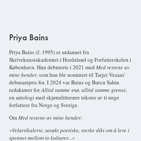
Priya Bains
Priya Bains
(f. 1995) er utdannet fra
Skrivekunstakademiet i Hordaland og Forfatterskolen i
København. Hun debuterte i 2021 med
Med restene av
mine hender,
som hun ble nominert til Tarjei Vesaas'
debutantpris for. I 2024 var Bains og Burcu Sahin
redaktører for
Alltid samme snø, alltid samme grense,
en antologi med skjønnlitterære tekster av ti unge
forfattere fra Norge og Sverige.
Om
Med restene av mine hender:
«Velartikulerte, utsøkt poetiske, sterke dikt om å leve i
spennet mellom to kulturer...»