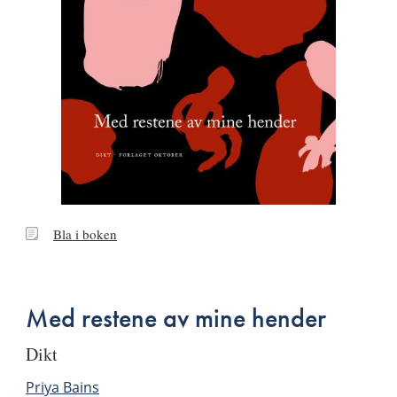
Bla
Bla i boken
i
boken
Med restene av mine hender
dikt
Priya Bains