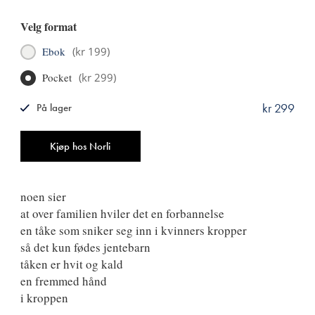
Velg format
Ebok
(
kr 199
)
Pocket
(
kr 299
)
kr 299
På lager
ISBN
9788249524006
Antall
Kjøp hos Norli
noen sier
at over familien hviler det en forbannelse
en tåke som sniker seg inn i kvinners kropper
så det kun fødes jentebarn
tåken er hvit og kald
en fremmed hånd
i kroppen