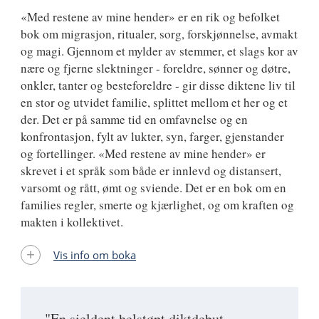
«Med restene av mine hender» er en rik og befolket
bok om migrasjon, ritualer, sorg, forskjønnelse, avmakt
og magi. Gjennom et mylder av stemmer, et slags kor av
nære og fjerne slektninger - foreldre, sønner og døtre,
onkler, tanter og besteforeldre - gir disse diktene liv til
en stor og utvidet familie, splittet mellom et her og et
der. Det er på samme tid en omfavnelse og en
konfrontasjon, fylt av lukter, syn, farger, gjenstander
og fortellinger. «Med restene av mine hender» er
skrevet i et språk som både er innlevd og distansert,
varsomt og rått, ømt og sviende. Det er en bok om en
families regler, smerte og kjærlighet, og om kraften og
makten i kollektivet.
Vis info om boka
"En sjeldent helstøpt diktdebut …