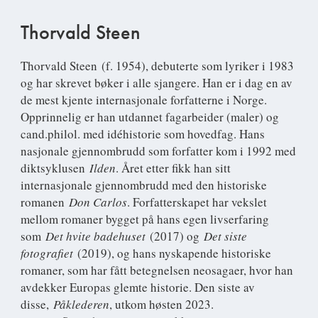
Thorvald Steen
Thorvald Steen
(f. 1954), debuterte som lyriker i 1983
og har skrevet bøker i alle sjangere. Han er i dag en av
de mest kjente internasjonale forfatterne i Norge.
Opprinnelig er han utdannet fagarbeider (maler) og
cand.philol. med idéhistorie som hovedfag. Hans
nasjonale gjennombrudd som forfatter kom i 1992 med
diktsyklusen
Ilden
. Året etter fikk han sitt
internasjonale gjennombrudd med den historiske
romanen
Don Carlos
. Forfatterskapet har vekslet
mellom romaner bygget på hans egen livserfaring
som
Det hvite badehuset
(2017) og
Det siste
fotografiet
(2019), og hans nyskapende historiske
romaner, som har fått betegnelsen neosagaer, hvor han
avdekker Europas glemte historie. Den siste av
disse,
Påklederen
, utkom høsten 2023.