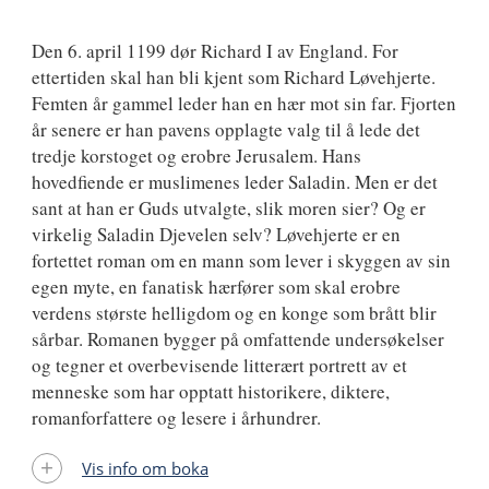
Den 6. april 1199 dør Richard I av England. For
ettertiden skal han bli kjent som Richard Løvehjerte.
Femten år gammel leder han en hær mot sin far. Fjorten
år senere er han pavens opplagte valg til å lede det
tredje korstoget og erobre Jerusalem. Hans
hovedfiende er muslimenes leder Saladin. Men er det
sant at han er Guds utvalgte, slik moren sier? Og er
virkelig Saladin Djevelen selv? Løvehjerte er en
fortettet roman om en mann som lever i skyggen av sin
egen myte, en fanatisk hærfører som skal erobre
verdens største helligdom og en konge som brått blir
sårbar. Romanen bygger på omfattende undersøkelser
og tegner et overbevisende litterært portrett av et
menneske som har opptatt historikere, diktere,
romanforfattere og lesere i århundrer.
Vis info om boka