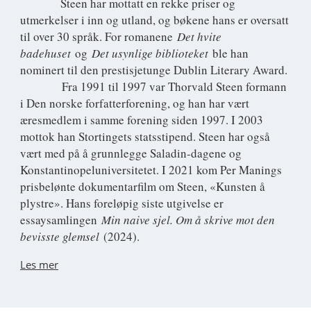
Steen har mottatt en rekke priser og
utmerkelser i inn og utland, og bøkene hans er oversatt
til over 30 språk. For romanene
Det hvite
badehuset
og
Det usynlige biblioteket
ble han
nominert til den prestisjetunge Dublin Literary Award.
Fra 1991 til 1997 var Thorvald Steen formann
i Den norske forfatterforening, og han har vært
æresmedlem i samme forening siden 1997. I 2003
mottok han Stortingets statsstipend. Steen har også
vært med på å grunnlegge Saladin-dagene og
Konstantinopeluniversitetet. I 2021 kom Per Manings
prisbelønte dokumentarfilm om Steen, «Kunsten å
plystre». Hans foreløpig siste utgivelse er
essaysamlingen
Min naive sjel. Om å skrive mot den
bevisste glemsel
(2024).
Les mer