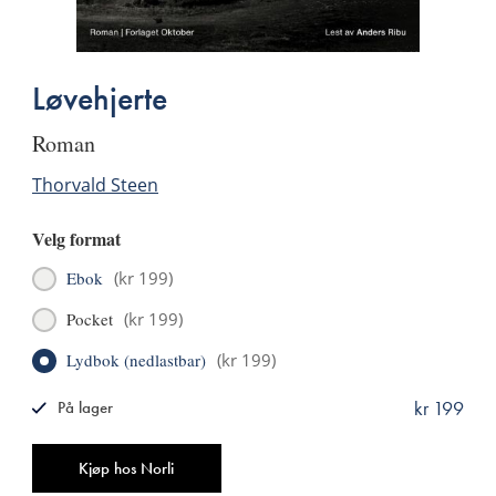
Løvehjerte
roman
Thorvald Steen
Velg format
Ebok
(
kr 199
)
Pocket
(
kr 199
)
Lydbok (nedlastbar)
(
kr 199
)
kr 199
På lager
ISBN
9788249526086
Antall
Kjøp hos Norli