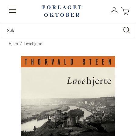
FORLAGET
Logg
Toggle
OKTOBER
n
Ha
Nav
Hjem
Løvehjerte