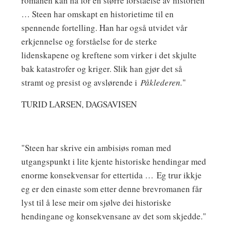
romanen kan ha for en større forståelse av historien
… Steen har omskapt en historietime til en
spennende fortelling. Han har også utvidet vår
erkjennelse og forståelse for de sterke
lidenskapene og kreftene som virker i det skjulte
bak katastrofer og kriger. Slik han gjør det så
stramt og presist og avslørende i
Påklederen.
"
TURID LARSEN, DAGSAVISEN
"Steen har skrive ein ambisiøs roman med
utgangspunkt i lite kjente historiske hendingar med
enorme konsekvensar for ettertida … Eg trur ikkje
eg er den einaste som etter denne brevromanen får
lyst til å lese meir om sjølve dei historiske
hendingane og konsekvensane av det som skjedde."