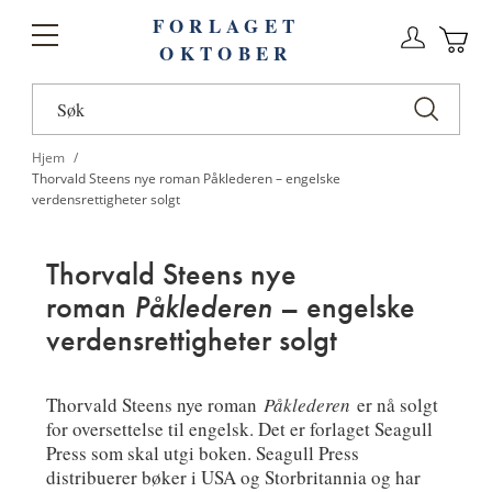
FORLAGET
Logg
Toggle
OKTOBER
n
Ha
Nav
Hjem
Thorvald Steens nye roman Påklederen – engelske
verdensrettigheter solgt
Thorvald Steens nye
roman
Påklederen
– engelske
verdensrettigheter solgt
Thorvald Steens nye roman
Påklederen
er nå solgt
for oversettelse til engelsk. Det er forlaget Seagull
Press som skal utgi boken. Seagull Press
distribuerer bøker i USA og Storbritannia og har