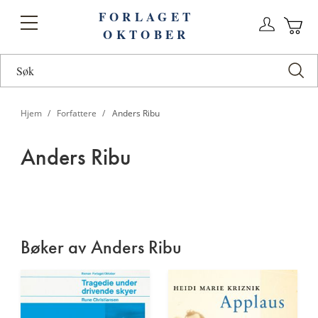
FORLAGET
Logg
Toggle
OKTOBER
n
Ha
Nav
Hjem
Forfattere
Anders Ribu
Anders Ribu
Anders
Ribu
Bøker av Anders Ribu