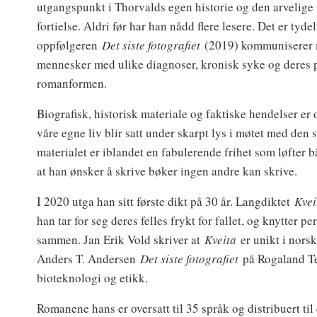
utgangspunkt i Thorvalds egen historie og den arveli
fortielse. Aldri før har han nådd flere lesere. Det er tyde
oppfølgeren
Det siste fotografiet
(2019) kommuniserer m
mennesker med ulike diagnoser, kronisk syke og deres p
romanformen.
Biografisk, historisk materiale og faktiske hendelser er 
våre egne liv blir satt under skarpt lys i møtet med den 
materialet er iblandet en fabulerende frihet som løfter 
at han ønsker å skrive bøker ingen andre kan skrive.
I 2020 utga han sitt første dikt på 30 år. Langdiktet
Kvei
han tar for seg deres felles frykt for fallet, og knytter p
sammen. Jan Erik Vold skriver at
Kveita
er unikt i norsk
Anders T. Andersen
Det siste fotografiet
på Rogaland Tea
bioteknologi og etikk.
Romanene hans er oversatt til 35 språk og distribuert til