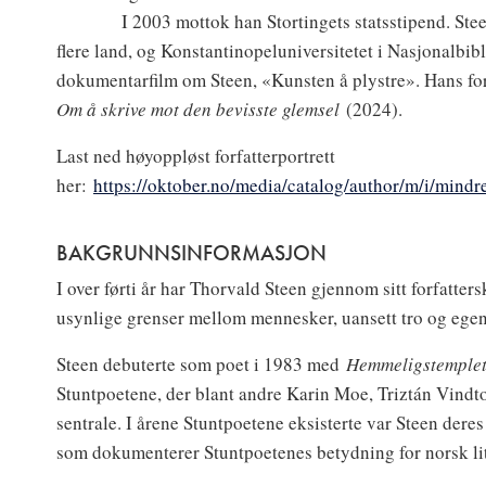
I 2003 mottok han Stortingets statsstipend. Steen 
flere land, og Konstantinopeluniversitetet i Nasjonalbi
dokumentarfilm om Steen, «Kunsten å plystre». Hans for
Om å skrive mot den bevisste glemsel
(2024).
Last ned høyoppløst forfatterportrett
her:
https://oktober.no/media/catalog/author/m/i/mindr
BAKGRUNNSINFORMASJON
I over førti år har Thorvald Steen gjennom sitt forfatter
usynlige grenser mellom mennesker, uansett tro og ege
Steen debuterte som poet i 1983 med
Hemmeligstemplet
Stuntpoetene, der blant andre Karin Moe, Triztán Vindt
sentrale. I årene Stuntpoetene eksisterte var Steen dere
som dokumenterer Stuntpoetenes betydning for norsk lit