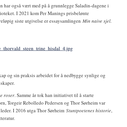
har også vært med på å grunnlegge Saladin-dagene i
blioteket. I 2021 kom Per Manings prisbelønte
eløpig siste utgivelse er essaysamlingen
Min naive sjel.
e_thorvald_steen_trine_hisdal_4.jpg
skap og sin praksis arbeidet for å nedbygge synlige og
nskaper.
e roser
. Samme år tok han initiativet til å starte
orn, Torgeir Rebolledo Pedersen og Thor Sørheim var
s leder. I 2016 utga Thor Sørheim
Stuntpoetenes historie
,
teratur.