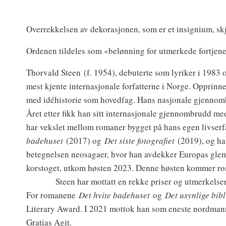
Overrekkelsen av dekorasjonen, som er et insignium, skj
Ordenen tildeles som «belønning for utmerkede fortjen
Thorvald Steen
(f. 1954), debuterte som lyriker i 1983 o
mest kjente internasjonale forfatterne i Norge. Opprinne
med idéhistorie som hovedfag. Hans nasjonale gjennom
Året etter fikk han sitt internasjonale gjennombrudd m
har vekslet mellom romaner bygget på hans egen livser
badehuset
(2017) og
Det siste fotografiet
(2019), og ha
betegnelsen neosagaer, hvor han avdekker Europas glemt
korstoget, utkom høsten 2023. Denne høsten kommer rom
Steen har mottatt en rekke priser og utmerkelser i in
For romanene
Det hvite badehuset
og
Det usynlige bibl
Literary Award. I 2021 mottok han som eneste nordmann
Gratias Agit.