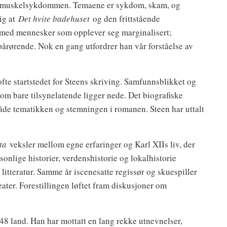
ge muskelsykdommen. Temaene er sykdom, skam, og
lig at
Det hvite badehuset
og den frittstående
ed mennesker som opplever seg marginalisert;
årørende. Nok en gang utfordrer han vår forståelse av
ofte startstedet for Steens skriving. Samfunnsblikket og
som bare tilsynelatende ligger nede. Det biografiske
både tematikken og stemningen i romanen. Steen har uttalt
ta
veksler mellom egne erfaringer og Karl XIIs liv, der
ersonlige historier, verdenshistorie og lokalhistorie
 litteratur. Samme år iscenesatte regissør og skuespiller
ter. Forestillingen løftet fram diskusjoner om
 48 land. Han har mottatt en lang rekke utnevnelser,