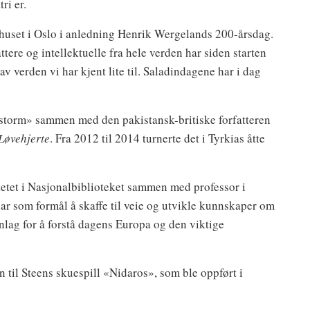
ri er.
urhuset i Oslo i anledning Henrik Wergelands 200-årsdag.
ttere og intellektuelle fra hele verden har siden starten
 verden vi har kjent lite til. Saladindagene har i dag
 storm» sammen med den pakistansk-britiske forfatteren
Løvehjerte
. Fra 2012 til 2014 turnerte det i Tyrkias åtte
tetet i Nasjonalbiblioteket sammen med professor i
r som formål å skaffe til veie og utvikle kunnskaper om
nlag for å forstå dagens Europa og den viktige
 til Steens skuespill «Nidaros», som ble oppført i