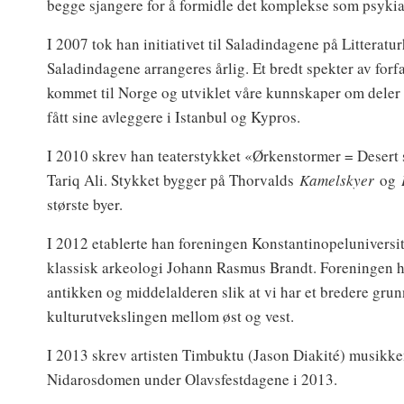
begge sjangere for å formidle det komplekse som psykiat
I 2007 tok han initiativet til Saladindagene på Litterat
Saladindagene arrangeres årlig. Et bredt spekter av forfa
kommet til Norge og utviklet våre kunnskaper om deler av
fått sine avleggere i Istanbul og Kypros.
I 2010 skrev han teaterstykket «Ørkenstormer = Desert
Tariq Ali. Stykket bygger på Thorvalds
Kamelskyer
og
største byer.
I 2012 etablerte han foreningen Konstantinopeluniversi
klassisk arkeologi Johann Rasmus Brandt. Foreningen ha
antikken og middelalderen slik at vi har et bredere grun
kulturutvekslingen mellom øst og vest.
I 2013 skrev artisten Timbuktu (Jason Diakité) musikken
Nidarosdomen under Olavsfestdagene i 2013.