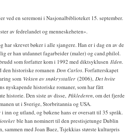
er ved en seremoni i Nasjonalbiblioteket 15. september.
ester av fedrelandet og menneskeheten».
g har skrevet bøker i alle sjangere. Han er i dag en av de
lig er han utdannet fagarbeider (maler) og cand.philol.
brudd som forfatter kom i 1992 med diktsyklusen
Ilden
.
ed den historiske romanen
Don Carlos
. Forfatterskapet
faring som
Vekten av snøkrystaller
(2006),
Det hvite
ns nyskapende historiske romaner, som har fått
e historie. Den siste av disse,
Påklederen
, om det fjerde
anen ut i Sverige, Storbritannia og USA.
n og utland, og bøkene hans er oversatt til 35 språk.
ioteket
ble han nominert til den prestisjetunge Dublin
, sammen med Joan Baez, Tsjekkias største kulturpris