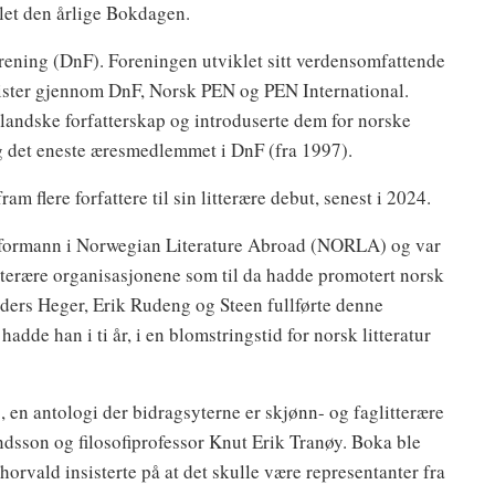
let den årlige Bokdagen.
orening (DnF). Foreningen utviklet sitt verdensomfattende
nalister gjennom DnF, Norsk PEN og PEN International.
landske forfatterskap og introduserte dem for norske
 dag det eneste æresmedlemmet i DnF (fra 1997).
am flere forfattere til sin litterære debut, senest i 2024.
reformann i Norwegian Literature Abroad (NORLA) og var
tterære organisasjonene som til da hadde promotert norsk
Anders Heger, Erik Rudeng og Steen fullførte denne
de han i ti år, i en blomstringstid for norsk litteratur
 en antologi der bidragsyterne er skjønn- og faglitterære
dsson og filosofiprofessor Knut Erik Tranøy. Boka ble
orvald insisterte på at det skulle være representanter fra