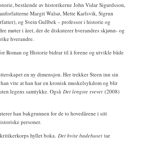
storie, bestående av historikerne John Vidar Sigurdsson,
anforfatterne Margit Walsø, Mette Karlsvik, Sigrun
atter), og Svein Gullbek – professor i historie og
re møter i året, der de diskuterer hverandres skjønn- og
erike hverandre.
r Roman og Historie bidrar til å forene og utvikle både
atterskapet en ny dimensjon. Her trekker Steen inn sin
 han vite at han har en kronisk muskelsykdom og blir
, uten legens samtykke. Også
Det lengste svevet
(2008)
terer han bakgrunnen for de to hovedårene i sitt
istoriske personer.
kritikerkorps hyllet boka.
Det hvite badehuset
tar