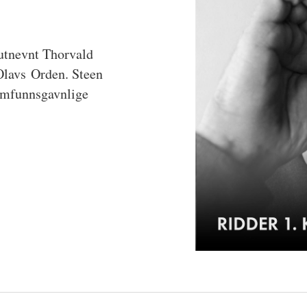
 utnevnt Thorvald
 Olavs Orden. Steen
samfunnsgavnlige