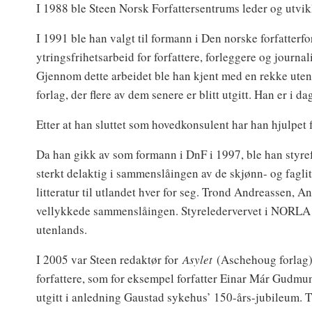
I 1988 ble Steen Norsk Forfattersentrums leder og utvik
I 1991 ble han valgt til formann i Den norske forfatterf
ytringsfrihetsarbeid for forfattere, forleggere og jour
Gjennom dette arbeidet ble han kjent med en rekke uten
forlag, der flere av dem senere er blitt utgitt. Han er i
Etter at han sluttet som hovedkonsulent har han hjulpet fr
Da han gikk av som formann i DnF i 1997, ble han sty
sterkt delaktig i sammenslåingen av de skjønn- og fagli
litteratur til utlandet hver for seg. Trond Andreassen, 
vellykkede sammenslåingen. Styreledervervet i NORLA had
utenlands.
I 2005 var Steen redaktør for
Asylet
(Aschehoug forlag),
forfattere, som for eksempel forfatter Einar Már Gudmun
utgitt i anledning Gaustad sykehus’ 150-års-jubileum. Th