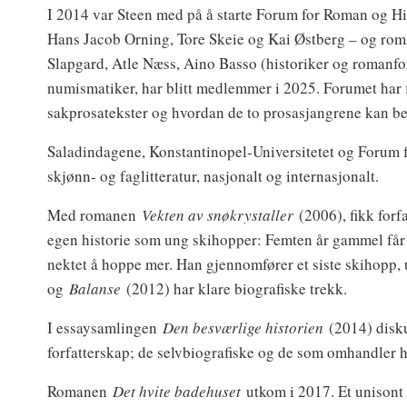
I 2014 var Steen med på å starte Forum for Roman og Hi
Hans Jacob Orning, Tore Skeie og Kai Østberg – og rom
Slapgard, Atle Næss, Aino Basso (historiker og romanforf
numismatiker, har blitt medlemmer i 2025. Forumet har fi
sakprosatekster og hvordan de to prosasjangrene kan b
Saladindagene, Konstantinopel-Universitetet og Forum fo
skjønn- og faglitteratur, nasjonalt og internasjonalt.
Med romanen
Vekten av snøkrystaller
(2006), fikk forf
egen historie som ung skihopper: Femten år gammel får
nektet å hoppe mer. Han gjennomfører et siste skihopp
og
Balanse
(2012) har klare biografiske trekk.
I essaysamlingen
Den besværlige historien
(2014) disku
forfatterskap; de selvbiografiske og de som omhandler h
Romanen
Det hvite badehuset
utkom i 2017. Et unisont 