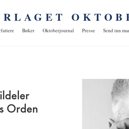
ORLAGET OKTOB
em
fattere
Bøker
Oktoberjournal
Presse
Send inn ma
ldeler
vs Orden