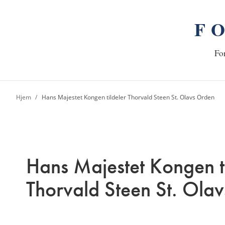
F
n
Hj
For
Hjem
Hans Majestet Kongen tildeler Thorvald Steen St. Olavs Orden
Hans Majestet Kongen ti
Thorvald Steen St. Ola