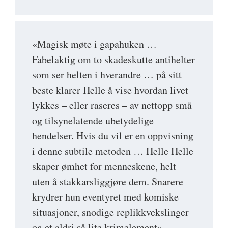
«Magisk møte i gapahuken …
Fabelaktig om to skadeskutte antihelter
som ser helten i hverandre … på sitt
beste klarer Helle å vise hvordan livet
lykkes – eller raseres – av nettopp små
og tilsynelatende ubetydelige
hendelser. Hvis du vil er en oppvisning
i denne subtile metoden … Helle Helle
skaper ømhet for menneskene, helt
uten å stakkarsliggjøre dem. Snarere
krydrer hun eventyret med komiske
situasjoner, snodige replikkvekslinger
og et aldri så lite krimelement»