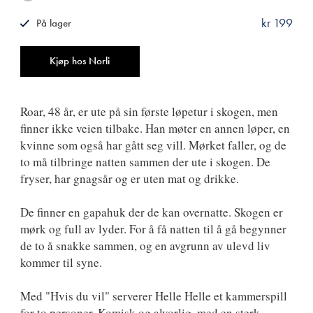
kr 199
På lager
ISBN
9788249515448
Antall
Kjøp hos Norli
Roar, 48 år, er ute på sin første løpetur i skogen, men
finner ikke veien tilbake. Han møter en annen løper, en
kvinne som også har gått seg vill. Mørket faller, og de
to må tilbringe natten sammen der ute i skogen. De
fryser, har gnagsår og er uten mat og drikke.
De finner en gapahuk der de kan overnatte. Skogen er
mørk og full av lyder. For å få natten til å gå begynner
de to å snakke sammen, og en avgrunn av ulevd liv
kommer til syne.
Med "Hvis du vil" serverer Helle Helle et kammerspill
for to personer. Komisk og alvorlig, med en sterk