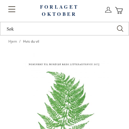
FORLAGET
Logg
Toggle
OKTOBER
n
Ha
Nav
Hjem
Hvis du vil