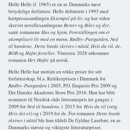
Helle Helle
(f. 1965) er en av Danmarks mest
betydelige forfattere. Helle debuterte i 1993 med
kortprosasamlingen
Eksempel på liv
, og har siden
skrevet novellesamlingene
Rester
og
Biler og dyr
,
samt romanene
Hus og hjem, Forestillingen om et
ukomplisert liv med en mann, Rødby
–
Puttgarden,
Ned
til hundene,
Dette burde skrives i nåtid, Hvis du vil,
de,
BOB
og
Hafni forteller
. Vinteren 2026 utkommer
romanen
Hey Hafni
på norsk.
Helle Helle har mottatt en rekke priser for sitt
forfatterskap, bl.a. Kritikerprisen i Danmark for
Rødby–Puttgarden
i 2005, P.O. Enquists Pris 2009 og
Det Danske Akademis Store Pris 2016. Hun har blitt
nominert til Nordisk råds litteraturpris tre ganger, i
2009 for
Ned til hundene,
i 2015 for
Hvis du vil
(orig.
Hvis det er
) og i 2019 for
de
. For romanen
Dette burde
skrives i nåtid
ble hun tildelt De Gyldne Laurbær, en av
Danmarks største og viktigste litteraturpriser.