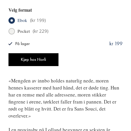
Velg format
Ebok
(
kr 199
)
Pocket
(
kr 229
)
kr 199
På lager
ISBN
9788249521012
Antall
Kjøp hos Norli
«Mengden av innbo holdes naturlig nede, moren
hennes kasserer med hard hånd, det er døde ting. Hun
har en remse med alle adressene, moren stikker
fingrene i ørene, tørkleet faller fram i pannen. Det er
rødt og blått og hvitt. Det er fra Sans Souci, det
overlever.»
I en provinsby på Lolland begynner en seksten år