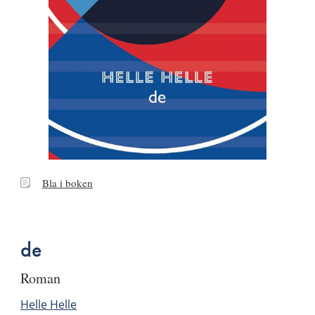
Bla
Bla i boken
i
boken
de
roman
Helle Helle