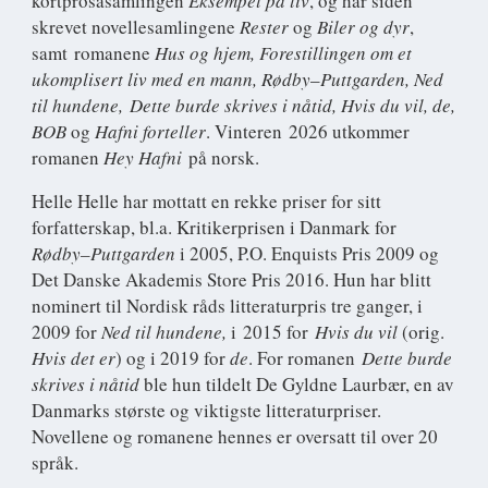
kortprosasamlingen
Eksempel på liv
, og har siden
skrevet novellesamlingene
Rester
og
Biler og dyr
,
samt romanene
Hus og hjem, Forestillingen om et
ukomplisert liv med en mann, Rødby
–
Puttgarden,
Ned
til hundene,
Dette burde skrives i nåtid, Hvis du vil,
de,
BOB
og
Hafni forteller
. Vinteren 2026 utkommer
romanen
Hey Hafni
på norsk.
Helle Helle har mottatt en rekke priser for sitt
forfatterskap, bl.a. Kritikerprisen i Danmark for
Rødby–Puttgarden
i 2005, P.O. Enquists Pris 2009 og
Det Danske Akademis Store Pris 2016. Hun har blitt
nominert til Nordisk råds litteraturpris tre ganger, i
2009 for
Ned til hundene,
i 2015 for
Hvis du vil
(orig.
Hvis det er
) og i 2019 for
de
. For romanen
Dette burde
skrives i nåtid
ble hun tildelt De Gyldne Laurbær, en av
Danmarks største og viktigste litteraturpriser.
Novellene og romanene hennes er oversatt til over 20
språk.