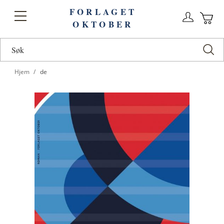
FORLAGET
Logg
Toggle
OKTOBER
n
Ha
Nav
Hjem
de