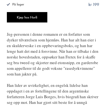
kr 199
På lager
ISBN
9788249514557
Antall
Kjøp hos Norli
Jeg-personen i denne romanen er en forfatter som
dyrker tilværelsen som hjemløs. Han har alt han eier i
en skulderveske i en oppbevaringsboks, og han har
lenge hatt det med å forsvinne. Når han er tilbake i den
norske hovedstaden, oppsøker han Fretex for å skaffe
seg bra tweed og skjorter med etonsnipp, en garderobe
som appellerer til de godt voksne "rasedyrkvinnene"
som han jakter på.
Han lider av uvirkelighet, en engelsk lidelse han
oppdaget i en av fortellingene til den argentinske
forfatteren Jorge Luis Borges, hvis biografi han skriver
seg opp mot. Han har gjort sitt beste for å unngå