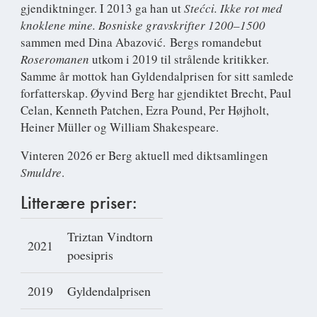
gjendiktninger. I 2013 ga han ut
Stećci. Ikke rot med
knoklene mine. Bosniske gravskrifter 1200–1500
sammen med Dina Abazović. Bergs romandebut
Roseromanen
utkom i 2019 til strålende kritikker.
Samme år mottok han Gyldendalprisen for sitt samlede
forfatterskap. Øyvind Berg har gjendiktet Brecht, Paul
Celan, Kenneth Patchen, Ezra Pound, Per Højholt,
Heiner Müller og William Shakespeare.
Vinteren 2026 er Berg aktuell med diktsamlingen
Smuldre
.
Litterære priser:
Triztan Vindtorn
2021
poesipris
2019
Gyldendalprisen