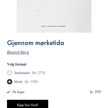
Gjennom mørketida
Øyvind Berg
Velg format
Innbundet
(
kr 279
)
Ebok
(
kr 199
)
kr 199
På lager
ISBN
9788249514250
Antall
Kjøp hos Norli