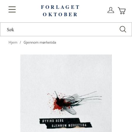
FORLAGET
Logg
Toggle
OKTOBER
n
Ha
Nav
Hjem
Gjennom mørketida