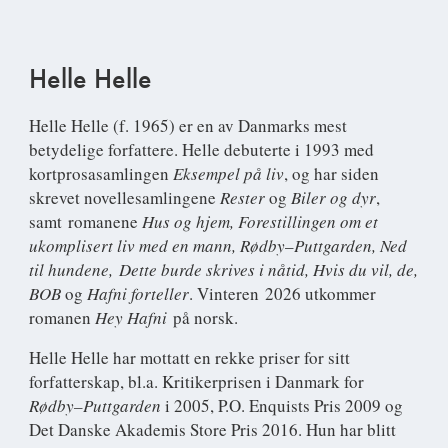
Helle Helle
Helle Helle
(f. 1965) er en av Danmarks mest
betydelige forfattere. Helle debuterte i 1993 med
kortprosasamlingen
Eksempel på liv
, og har siden
skrevet novellesamlingene
Rester
og
Biler og dyr
,
samt romanene
Hus og hjem, Forestillingen om et
ukomplisert liv med en mann, Rødby
–
Puttgarden,
Ned
til hundene,
Dette burde skrives i nåtid, Hvis du vil,
de,
BOB
og
Hafni forteller
. Vinteren 2026 utkommer
romanen
Hey Hafni
på norsk.
Helle Helle har mottatt en rekke priser for sitt
forfatterskap, bl.a. Kritikerprisen i Danmark for
Rødby–Puttgarden
i 2005, P.O. Enquists Pris 2009 og
Det Danske Akademis Store Pris 2016. Hun har blitt