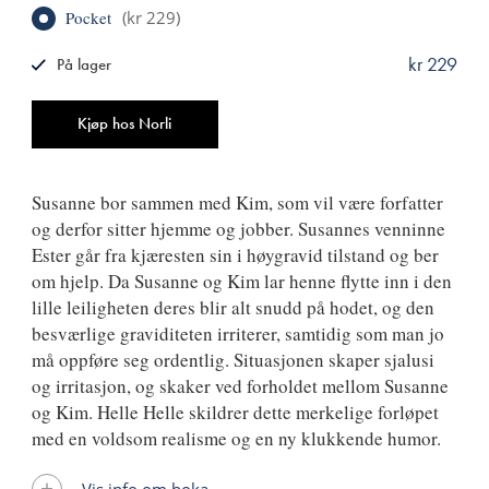
Pocket
(
kr 229
)
kr 229
På lager
ISBN
9788249511310
Antall
Kjøp hos Norli
Susanne bor sammen med Kim, som vil være forfatter
og derfor sitter hjemme og jobber. Susannes venninne
Ester går fra kjæresten sin i høygravid tilstand og ber
om hjelp. Da Susanne og Kim lar henne flytte inn i den
lille leiligheten deres blir alt snudd på hodet, og den
besværlige graviditeten irriterer, samtidig som man jo
må oppføre seg ordentlig. Situasjonen skaper sjalusi
og irritasjon, og skaker ved forholdet mellom Susanne
og Kim. Helle Helle skildrer dette merkelige forløpet
med en voldsom realisme og en ny klukkende humor.
Vis info om boka