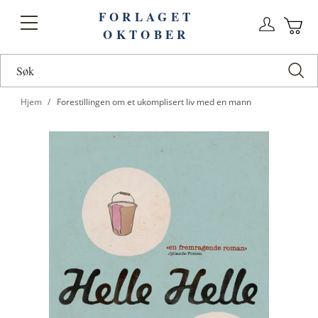
FORLAGET
Logg
Toggle
OKTOBER
n
Ha
Nav
Hjem
Forestillingen om et ukomplisert liv med en mann