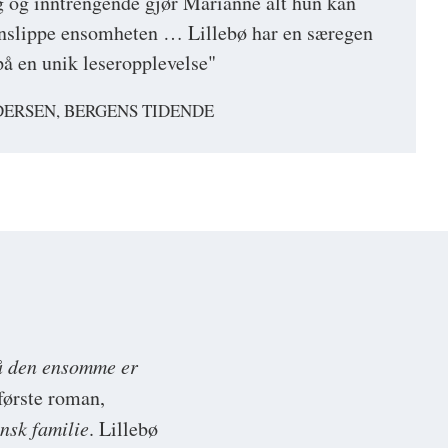
ig og inntrengende gjør Marianne alt hun kan
nnslippe ensomheten … Lillebø har en særegen
å en unik leseropplevelse"
ERSEN, BERGENS TIDENDE
å den ensomme er
 første roman,
nsk familie
. Lillebø