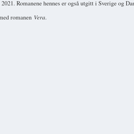
 i 2021. Romanene hennes er også utgitt i Sverige og D
l med romanen
Vera
.