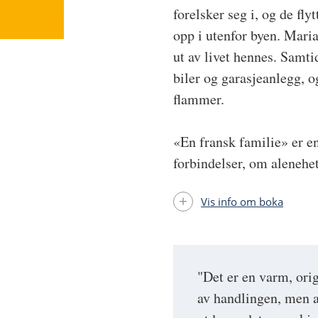
forelsker seg i, og de f
opp i utenfor byen. Maria
ut av livet hennes. Samti
biler og garasjeanlegg, og
flammer.
«En fransk familie» er e
forbindelser, om alenehe
Vis info om boka
"Det er en varm, ori
av handlingen, men a