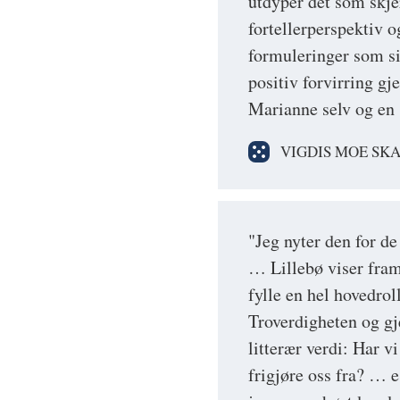
utdyper det som skjer
fortellerperspektiv 
formuleringer som si
positiv forvirring gj
Marianne selv og en
VIGDIS MOE SKA
"Jeg nyter den for de
… Lillebø viser fram
fylle en hel hovedro
Troverdigheten og gje
litterær verdi: Har v
frigjøre oss fra? … e