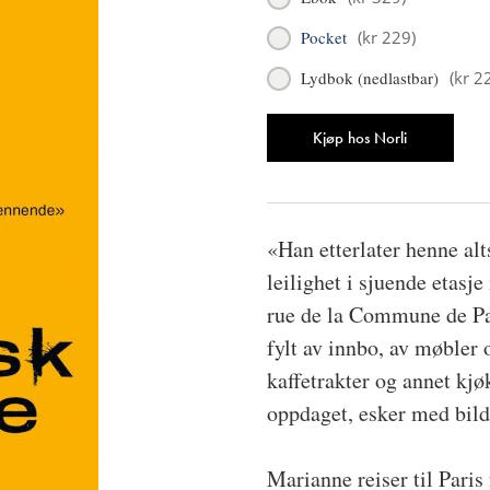
Pocket
(
kr 229
)
Lydbok (nedlastbar)
(
kr 2
Antall
Kjøp hos Norli
«Han etterlater henne alts
leilighet i sjuende etas
rue de la Commune de Par
fylt av innbo, av møbler 
kaffetrakter og annet kj
oppdaget, esker med bilde
Marianne reiser til Pari