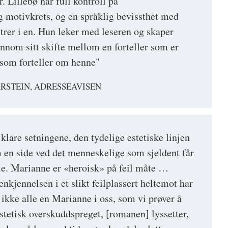
. Lillebø har full kontroll på
og motivkrets, og en språklig bevissthet med
trer i en. Hun leker med leseren og skaper
ennom sitt skifte mellom en forteller som er
 som forteller om henne"
RSTEIN, ADRESSEAVISEN
 klare setningene, den tydelige estetiske linjen
 en side ved det menneskelige som sjeldent får
lle. Marianne er «heroisk» på feil måte …
nkjennelsen i et slikt feilplassert heltemot har
i ikke alle en Marianne i oss, som vi prøver å
stetisk overskuddspreget, [romanen] lyssetter,