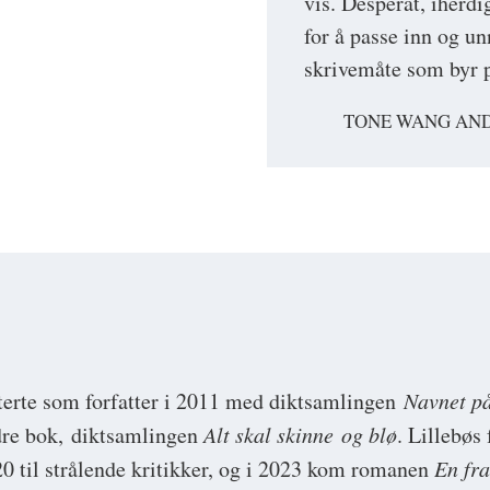
vis. Desperat, iherd
for å passe inn og u
skrivemåte som byr p
TONE WANG AND
terte som forfatter i 2011 med diktsamlingen
Navnet p
dre bok, diktsamlingen
Alt skal skinne og blø
. Lillebøs
20 til strålende kritikker, og i 2023 kom romanen
En fra