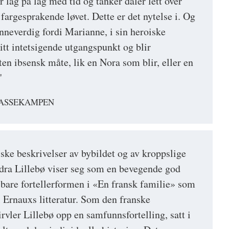
 lag på lag med tid og tanker daler lett over
argesprakende løvet. Dette er det nytelse i. Og
nneverdig fordi Marianne, i sin heroiske
sitt intetsigende utgangspunkt og blir
ten ibsensk måte, lik en Nora som blir, eller en
"
LASSEKAMPEN
iske beskrivelser av bybildet og av kroppslige
dra Lillebø viser seg som en bevegende god
e bare fortellerformen i «En fransk familie» som
l Ernauxs litteratur. Som den franske
rvler Lillebø opp en samfunnsfortelling, satt i