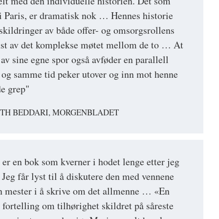
lelt med den individuelle historien. Det som
 Paris, er dramatisk nok … Hennes historie
skildringer av både offer- og omsorgsrollens
inst av det komplekse møtet mellom de to … At
 av sine egne spor også avføder en parallell
n og samme tid peker utover og inn mot henne
de grep"
ETH BEDDARI, MORGENBLADET
 er en bok som kverner i hodet lenge etter jeg
 Jeg får lyst til å diskutere den med vennene
n mester i å skrive om det allmenne … «En
 fortelling om tilhørighet skildret på såreste