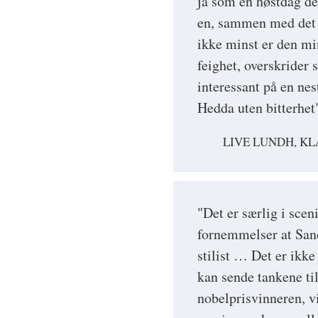
ja som en høstdag der
en, sammen med det f
ikke minst er den mi
feighet, overskrider 
interessant på en nes
Hedda uten bitterhet
LIVE LUNDH, K
"Det er særlig i scen
fornemmelser at San
stilist … Det er ikk
kan sende tankene ti
nobelprisvinneren, vi