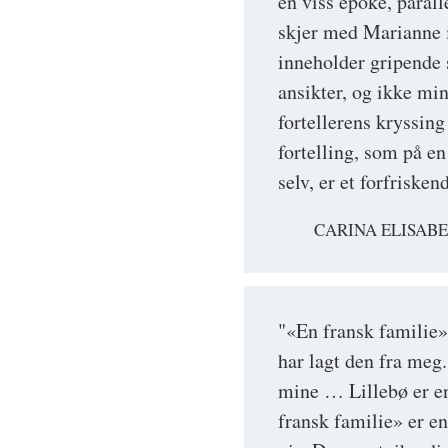
en viss epoke, paral
skjer med Marianne i
inneholder gripende 
ansikter, og ikke m
fortellerens kryssing
fortelling, som på e
selv, er et forfrisken
CARINA ELISAB
"«En fransk familie»
har lagt den fra meg.
mine … Lillebø er e
fransk familie» er en