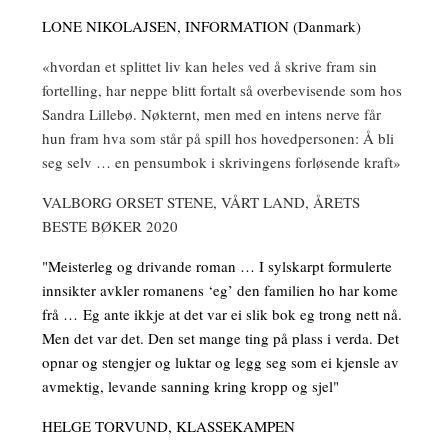
LONE NIKOLAJSEN, INFORMATION (Danmark)
«hvordan et splittet liv kan heles ved å skrive fram sin
fortelling, har neppe blitt fortalt så overbevisende som hos
Sandra Lillebø. Nøkternt, men med en intens nerve får
hun fram hva som står på spill hos hovedpersonen: Å bli
seg selv … en pensumbok i skrivingens forløsende kraft»
VALBORG ORSET STENE, VÅRT LAND, ÅRETS
BESTE BØKER 2020
"Meisterleg og drivande roman … I sylskarpt formulerte
innsikter avkler romanens ‘eg’ den familien ho har kome
frå … Eg ante ikkje at det var ei slik bok eg trong nett nå.
Men det var det. Den set mange ting på plass i verda. Det
opnar og stengjer og luktar og legg seg som ei kjensle av
avmektig, levande sanning kring kropp og sjel"
HELGE TORVUND, KLASSEKAMPEN