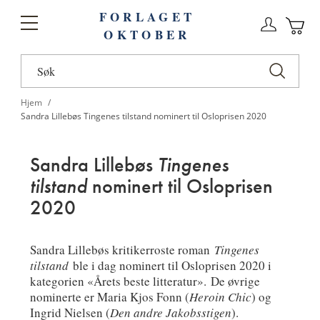
FORLAGET
Logg
Toggle
OKTOBER
n
Ha
Nav
Hjem
Sandra Lillebøs Tingenes tilstand nominert til Osloprisen 2020
Sandra Lillebøs
Tingenes
tilstand
nominert til Osloprisen
2020
Sandra Lillebøs kritikerroste roman
Tingenes
tilstand
ble i dag nominert til Osloprisen 2020 i
kategorien «Årets beste litteratur». De øvrige
nominerte er Maria Kjos Fonn (
Heroin Chic
) og
Ingrid Nielsen (
Den andre Jakobsstigen
).