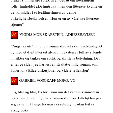
rolle. Innholdet gjør inntrykk, men den litterære kvaliteten
det formidles i er legitimeringen av denne
virkelighetsbeskrivelsen. Hun er en av våre nye litterære
stjerner"
VIGDIS MOE SKARSTEIN, ADRESSEAVISEN
"
Tingenes tilstand
er en roman skrevet i stor nødvendighet
og med et dypt litterært alvor … Teksten er full av slående
innsikter og tanker om språk og skriftens betydning. Det
er lenge siden jeg har lest en så sitatvennlig roman, som
åpner for viktige diskusjoner og videre refleksjon"
GABRIEL VOSGRAFF MORO, VG
«Eg blar og blar, les fort, som om det var ein krimroman.
Sjølv om det er tungt lada, avansert prosa. Lillebø har jo i
seg evna til å fange lesaren i éi setning … utan tvil ei
viktig bok»