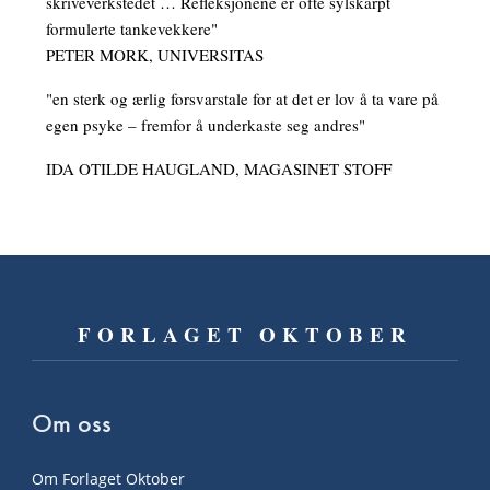
skriveverkstedet … Refleksjonene er ofte sylskarpt
formulerte tankevekkere"
PETER MORK, UNIVERSITAS
"en sterk og ærlig forsvarstale for at det er lov å ta vare på
egen psyke – fremfor å underkaste seg andres"
IDA OTILDE HAUGLAND, MAGASINET STOFF
FORLAGET OKTOBER
Om oss
Om Forlaget Oktober