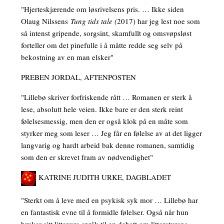
"Hjerteskjærende om løsrivelsens pris. … Ikke siden
Olaug Nilssens
Tung tids tale (
2017) har jeg lest noe som
så intenst gripende, sorgsint, skamfullt og omsvøpsløst
forteller om det pinefulle i å måtte redde seg selv på
bekostning av en man elsker"
PREBEN JORDAL, AFTENPOSTEN
"Lillebø skriver forfriskende rått … Romanen er sterk å
lese, absolutt hele veien. Ikke bare er den sterk reint
følelsesmessig, men den er også klok på en måte som
styrker meg som leser … Jeg får en følelse av at det ligger
langvarig og hardt arbeid bak denne romanen, samtidig
som den er skrevet fram av nødvendighet"
KATRINE JUDITH URKE, DAGBLADET
"Sterkt om å leve med en psykisk syk mor … Lillebø har
en fantastisk evne til å formidle følelser. Også når hun
bruker sitt litterære språk til en debatt om litteraturens