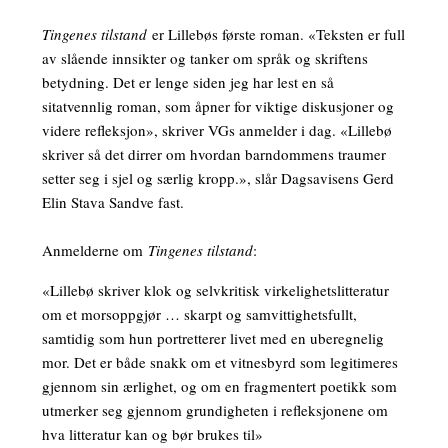
Tingenes tilstand
er Lillebøs første roman. «Teksten er full
av slående innsikter og tanker om språk og skriftens
betydning. Det er lenge siden jeg har lest en så
sitatvennlig roman, som åpner for viktige diskusjoner og
videre refleksjon», skriver VGs anmelder i dag. «Lillebø
skriver så det dirrer om hvordan barndommens traumer
setter seg i sjel og særlig kropp.», slår Dagsavisens Gerd
Elin Stava Sandve fast.
Anmelderne om
Tingenes tilstand
:
«Lillebø skriver klok og selvkritisk virkelighetslitteratur
om et morsoppgjør … skarpt og samvittighetsfullt,
samtidig som hun portretterer livet med en uberegnelig
mor. Det er både snakk om et vitnesbyrd som legitimeres
gjennom sin ærlighet, og om en fragmentert poetikk som
utmerker seg gjennom grundigheten i refleksjonene om
hva litteratur kan og bør brukes til»