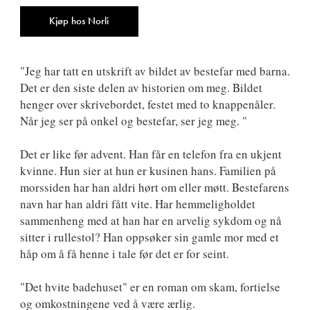
9788242166265
Antall
Kjøp hos Norli
"Jeg har tatt en utskrift av bildet av bestefar med barna.
Det er den siste delen av historien om meg. Bildet
henger over skrivebordet, festet med to knappenåler.
Når jeg ser på onkel og bestefar, ser jeg meg. "
Det er like før advent. Han får en telefon fra en ukjent
kvinne. Hun sier at hun er kusinen hans. Familien på
morssiden har han aldri hørt om eller møtt. Bestefarens
navn har han aldri fått vite. Har hemmeligholdet
sammenheng med at han har en arvelig sykdom og nå
sitter i rullestol? Han oppsøker sin gamle mor med et
håp om å få henne i tale før det er for seint.
"Det hvite badehuset" er en roman om skam, fortielse
og omkostningene ved å være ærlig.