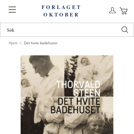
FORLAGET
Logg
Toggle
OKTOBER
n
Ha
Nav
Hjem
Det hvite badehuset