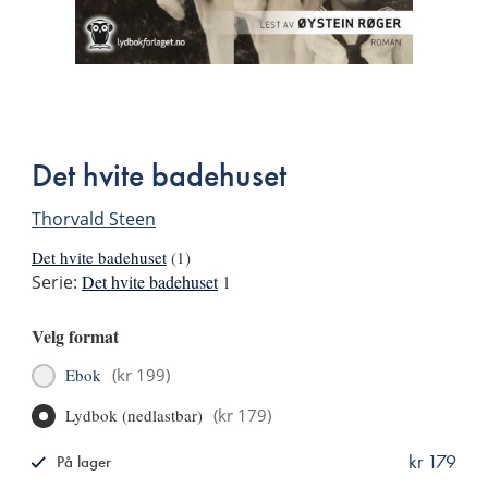
Bla
i
boken
Det hvite badehuset
Thorvald Steen
Det hvite badehuset
(1)
Serie:
Det hvite badehuset
1
Velg format
Ebok
(
kr 199
)
Lydbok (nedlastbar)
(
kr 179
)
kr 179
På lager
ISBN