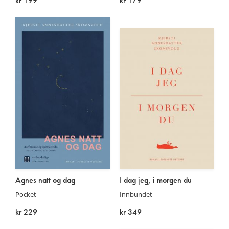
kr 199
kr 179
På lager
På lager
Agnes natt og dag
I dag jeg, i morgen du
Pocket
Innbundet
kr 229
kr 349
På lager
På lager