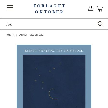
FORLAGET
Logg
Toggle
OKTOBER
n
Ha
Nav
Hjem
Agnes natt og dag