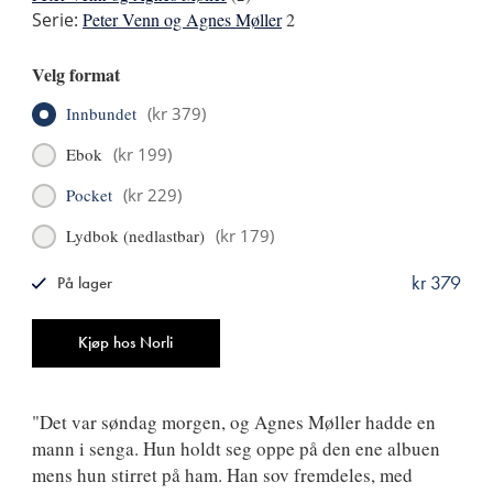
Serie:
Peter Venn og Agnes Møller
2
Velg format
Innbundet
(
kr 379
)
Ebok
(
kr 199
)
Pocket
(
kr 229
)
Lydbok (nedlastbar)
(
kr 179
)
kr 379
På lager
ISBN
9788249523887
Antall
Kjøp hos Norli
"Det var søndag morgen, og Agnes Møller hadde en
mann i senga. Hun holdt seg oppe på den ene albuen
mens hun stirret på ham. Han sov fremdeles, med