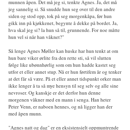
munnen åpen. Det må jeg si, tenkte Agnes. Ja, det må
jeg sannelig si. Så snudde hun seg over til den andre
siden og stod opp, tok på seg morgenkåpa, før hun
gikk inn på kjøkkenet, begynte å dekke på bordet. Ja,
hva skal jeg si? la hun så til, grunnende. For noe måtte
hun vel si når han våknet?"
Så lenge Agnes Møller kan huske har hun tenkt at om
hun bare viker ørlite fra den rette sti, så vil slutten
følge like ubønnhørlig som om hun hadde kastet seg
utfor et eller annet stup. Nå er hun førtifem år og tenker
at det får så være. På et eller annet tidspunkt orker man
ikke lenger å ta så mye hensyn til seg selv og alle sine
nevroser. Og kanskje er det derfor hun denne
morgenen våkner med en mann i senga. Han heter
Peter Venn, er naboen hennes, og nå ligger han der
med åpen munn.
"Agnes natt og dag" er en eksistensielt oppmuntrende