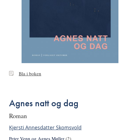
Bla
Bla i boken
i
boken
Agnes natt og dag
roman
Kjersti Annesdatter Skomsvold
Peter Venn og Agnes Møller
(2)