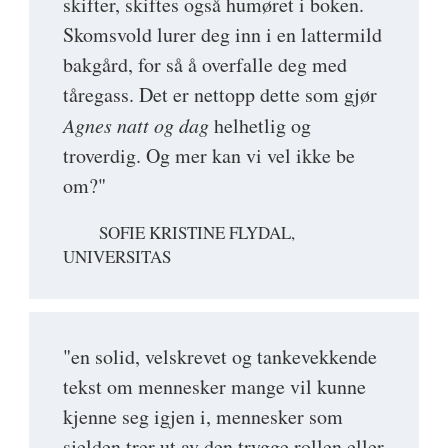
skifter, skiftes også humøret i boken.
Skomsvold lurer deg inn i en lattermild
bakgård, for så å overfalle deg med
tåregass. Det er nettopp dette som gjør
Agnes natt og dag
helhetlig og
troverdig. Og mer kan vi vel ikke be
om?"
SOFIE KRISTINE FLYDAL,
UNIVERSITAS
"en solid, velskrevet og tankevekkende
tekst om mennesker mange vil kunne
kjenne seg igjen i, mennesker som
sjelden trer ut av den trygge rollen eller