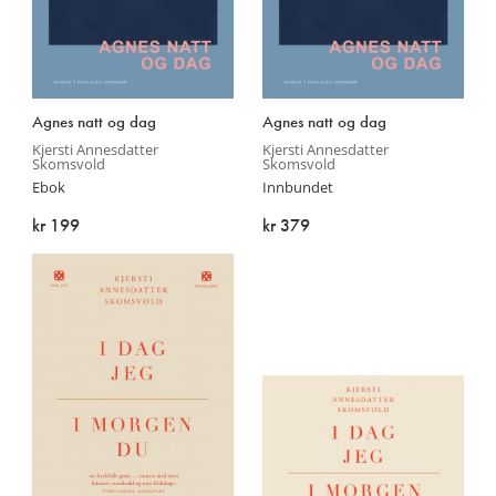
Les
Les
Agnes natt og dag
Agnes natt og dag
mer
mer
Kjersti Annesdatter
Kjersti Annesdatter
Skomsvold
Skomsvold
Ebok
Innbundet
kr 199
kr 379
På lager
På lager