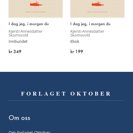
Les
Les
I dag jeg, i morgen du
I dag jeg, i morgen du
mer
mer
Kjersti Annesdatter
Kjersti Annesdatter
Skomsvold
Skomsvold
Innbundet
Ebok
kr 349
kr 199
På lager
På lager
FORLAGET OKTOBER
Om oss
Om Forlaget Oktober