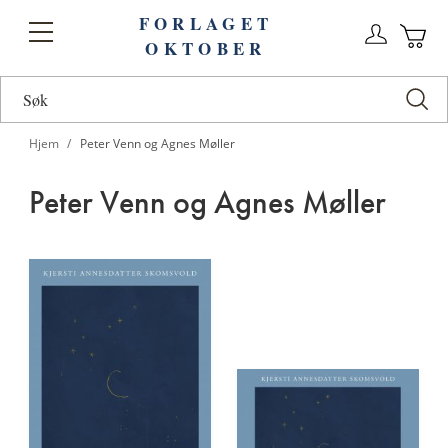
FORLAGET
Logg
Toggle
OKTOBER
n
Ha
Nav
Hjem
Peter Venn og Agnes Møller
Peter Venn og Agnes Møller