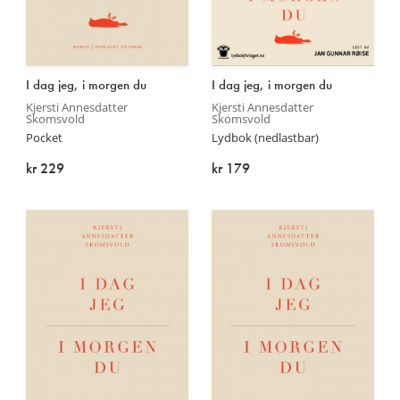
Les
Les
I dag jeg, i morgen du
I dag jeg, i morgen du
mer
mer
Kjersti Annesdatter
Kjersti Annesdatter
Skomsvold
Skomsvold
Pocket
Lydbok (nedlastbar)
kr 229
kr 179
På lager
På lager