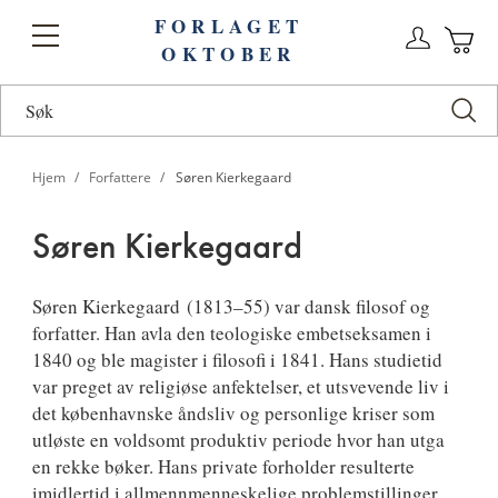
FORLAGET
Logg
Toggle
OKTOBER
n
Ha
Nav
Hjem
Forfattere
Søren Kierkegaard
Søren Kierkegaard
Søren
Søren Kierkegaard
(1813–55) var dansk filosof og
forfatter. Han avla den teologiske embetseksamen i
Kierkegaard
1840 og ble magister i filosofi i 1841. Hans studietid
var preget av religiøse anfektelser, et utsvevende liv i
det københavnske åndsliv og personlige kriser som
utløste en voldsomt produktiv periode hvor han utga
en rekke bøker. Hans private forholder resulterte
imidlertid i allmennmenneskelige problemstillinger.