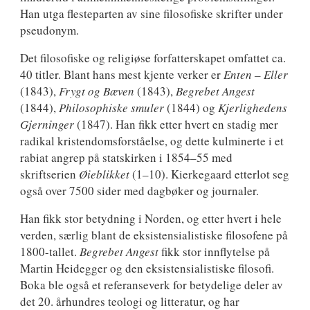
Han utga flesteparten av sine filosofiske skrifter under
pseudonym.
Det filosofiske og religiøse forfatterskapet omfattet ca.
40 titler. Blant hans mest kjente verker er
Enten – Eller
(1843),
Frygt og Bæven
(1843),
Begrebet Angest
(1844),
Philosophiske smuler
(1844) og
Kjerlighedens
Gjerninger
(1847). Han fikk etter hvert en stadig mer
radikal kristendomsforståelse, og dette kulminerte i et
rabiat angrep på statskirken i 1854–55 med
skriftserien
Øieblikket
(1–10). Kierkegaard etterlot seg
også over 7500 sider med dagbøker og journaler.
Han fikk stor betydning i Norden, og etter hvert i hele
verden, særlig blant de eksistensialistiske filosofene på
1800-tallet.
Begrebet Angest
fikk stor innflytelse på
Martin Heidegger og den eksistensialistiske filosofi.
Boka ble også et referanseverk for betydelige deler av
det 20. århundres teologi og litteratur, og har