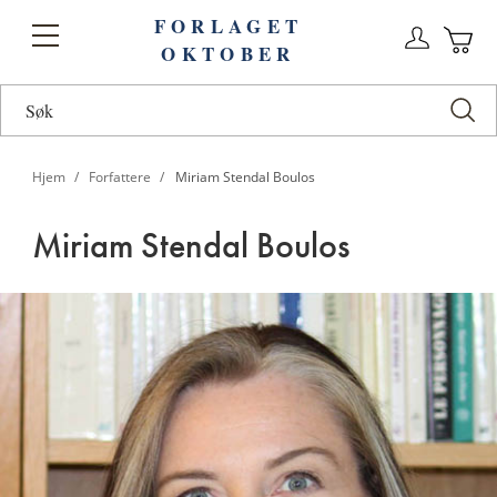
FORLAGET
Logg
Toggle
OKTOBER
n
Ha
Nav
Hjem
Forfattere
Miriam Stendal Boulos
Miriam Stendal Boulos