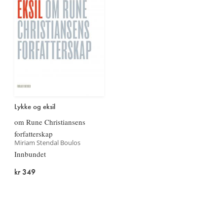
Lykke og eksil
om Rune Christiansens
forfatterskap
Miriam Stendal Boulos
Innbundet
kr 349