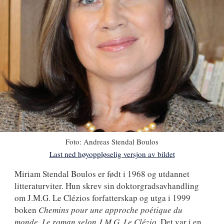
Foto:
Andreas Stendal Boulos
Last ned høyoppløselig versjon av bildet
Miriam
Miriam Stendal Boulos
er født i 1968 og utdannet
litteraturviter. Hun skrev sin doktorgradsavhandling
Stendal
om J.M.G. Le Clézios forfatterskap og utga i 1999
Boulos
boken
Chemins pour une approche poétique du
monde. Le roman selon J.M.G. Le Clézio
. Det var i en