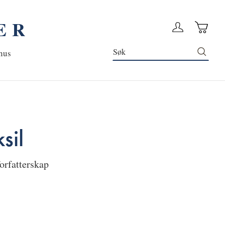
ER
Handleku
Logg in
Søk
nus
sil
orfatterskap