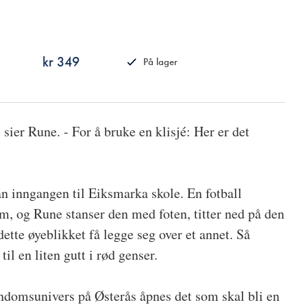
kr 349
På lager
ISBN
9788249514038
sier Rune. - For å bruke en klisjé: Her er det
n inngangen til Eiksmarka skole. En fotball
, og Rune stanser den med foten, titter ned på den
dette øyeblikket få legge seg over et annet. Så
til en liten gutt i rød genser.
ndomsunivers på Østerås åpnes det som skal bli en