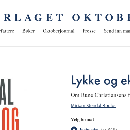
ORLAGET OKTOB
em
fattere
Bøker
Oktoberjournal
Presse
Send inn ma
Lykke og ek
om Rune Christiansens f
Miriam Stendal Boulos
Velg format
Innbundet
(
kr 349
)