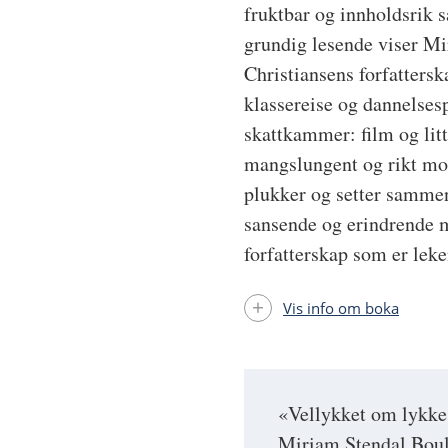
fruktbar og innholdsrik s
grundig lesende viser M
Christiansens forfattersk
klassereise og dannelsesp
skattkammer: film og litte
mangslungent og rikt mon
plukker og setter sammen
sansende og erindrende me
forfatterskap som er lek
Vis info om boka
«Vellykket om lykke 
Miriam Stendal Boulo