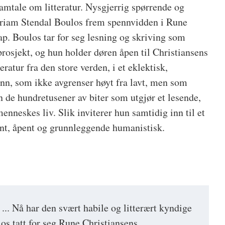
amtale om litteratur. Nysgjerrig spørrende og
iriam Stendal Boulos frem spennvidden i Rune
ap. Boulos tar for seg lesning og skriving som
rosjekt, og hun holder døren åpen til Christiansens
ratur fra den store verden, i et eklektisk,
n, som ikke avgrenser høyt fra lavt, men som
 de hundretusener av biter som utgjør et lesende,
nneskes liv. Slik inviterer hun samtidig inn til et
ent, åpent og grunnleggende humanistisk.
... Nå har den svært habile og litterært kyndige
s tatt for seg Rune Christiansens