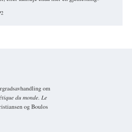
P2
torgradsavhandling om
étique du monde. Le
Christiansen og Boulos