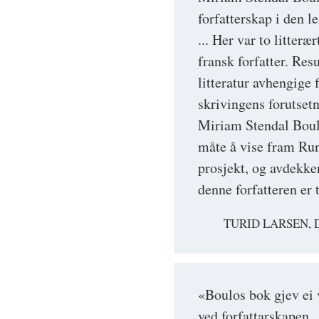
forfatterskap i den l
... Her var to litter
fransk forfatter. Res
litteratur avhengige 
skrivingens forutsetn
Miriam Stendal Boulo
måte å vise fram Run
prosjekt, og avdekker
denne forfatteren er
TURID LARSEN, 
«Boulos bok gjev ei
ved forfattarskapen …