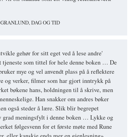
 GRANLUND, DAG OG TID
tvikle gehør for sitt eget ved å lese andre'
 tjeneste som tittel for hele denne boken … De
bruker mye og vel anvendt plass på å reflektere
re og verker, filmer som har gjort inntrykk på
rket bøkene hans, holdningen til å skrive, men
 menneskelige. Han snakker om andres bøker
n også steder å lære. Slik blir begrepet
høy grad meningsfylt i denne boken … Lykke og
merket følgesvenn for et første møte med Rune
r, eller kanskje enda mer en gjenlesning»