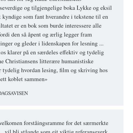
eseverdige og tilgjengelige boka Lykke og eksil
ært kyndige som fant hverandre i tekstene til en
ultatet er en bok som burde interessere alle
fordi den så åpent og ærlig legger fram
inger og gleder i lidenskapen for lesning ...
s klarer på en særdeles effektiv og tydelig
e Christiansens litterære humanistiske
 tydelig hvordan lesing, film og skriving hos
 tett koblet sammen»
DAGSAVISEN
 velkomen forståingsramme for det særmerkte
 vil bli ståande som eit viktig referanseverk