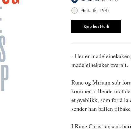
Ebok
(
kr 199
)
Antall
Kjøp hos Norli
- Her er madeleinekaken, 
madeleinekaker overalt.
Rune og Miriam står fora
kommer trillende mot dem
et øyeblikk, som for å la 
sender han ballen tilbake 
I Rune Christiansens bar