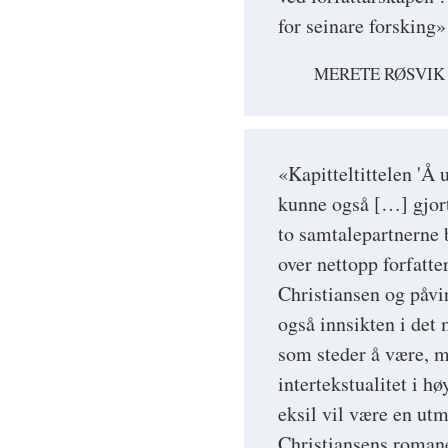
for seinare forsking»
MERETE RØSVIK
«Kapitteltittelen 'Å u
kunne også […] gjort
to samtalepartnerne 
over nettopp forfatte
Christiansen og påvi
også innsikten i det
som steder å være, me
intertekstualitet i 
eksil vil være en ut
Christiansens romane