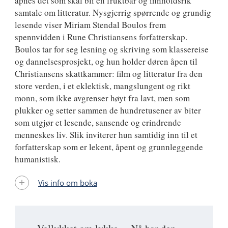
åpnes det som skal bli en fruktbar og innholdsrik
samtale om litteratur. Nysgjerrig spørrende og grundig
lesende viser Miriam Stendal Boulos frem
spennvidden i Rune Christiansens forfatterskap.
Boulos tar for seg lesning og skriving som klassereise
og dannelsesprosjekt, og hun holder døren åpen til
Christiansens skattkammer: film og litteratur fra den
store verden, i et eklektisk, mangslungent og rikt
monn, som ikke avgrenser høyt fra lavt, men som
plukker og setter sammen de hundretusener av biter
som utgjør et lesende, sansende og erindrende
menneskes liv. Slik inviterer hun samtidig inn til et
forfatterskap som er lekent, åpent og grunnleggende
humanistisk.
Vis info om boka