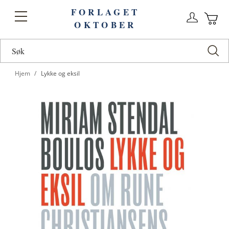
FORLAGET
Logg
Toggle
OKTOBER
n
Ha
Nav
Hjem
Lykke og eksil