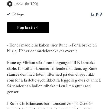
Ebok
(
kr 199
)
kr 199
På lager
ISBN
9788249515424
Antall
Kjøp hos Norli
- Her er madeleinekaken, sier Rune. - For å bruke en
klisjé: Her er det madeleinekaker overalt.
Rune og Miriam står foran inngangen til Eiksmarka
skole. En fotball kommer trillende mot dem, og Rune
stanser den med foten, titter ned på den et øyeblikk,
som for å la dette øyeblikket få legge seg over et annet.
Så sender han ballen tilbake til en liten gutt i rød
genser.
I Rune Christiansens barndomsunivers på Østerås