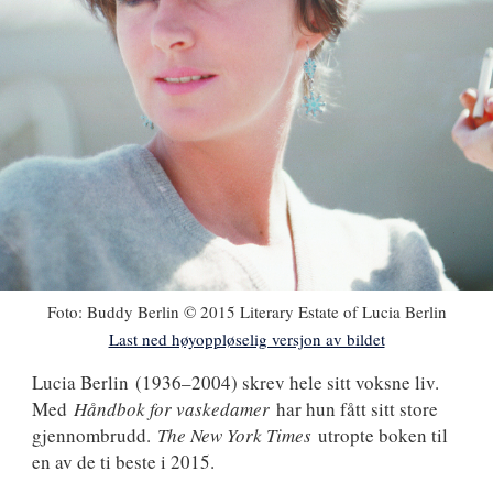
Foto:
Buddy Berlin © 2015 Literary Estate of Lucia Berlin
Last ned høyoppløselig versjon av bildet
Lucia
Lucia Berlin
(1936–2004) skrev hele sitt voksne liv.
Med
Håndbok for vaskedamer
har hun fått sitt store
Berlin
gjennombrudd.
The New York Times
utropte boken til
en av de ti beste i 2015.