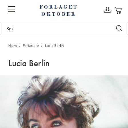
FORLAGET
Logg
Toggle
OKTOBER
n
Ha
Nav
Hjem
Forfattere
Lucia Berlin
Lucia Berlin