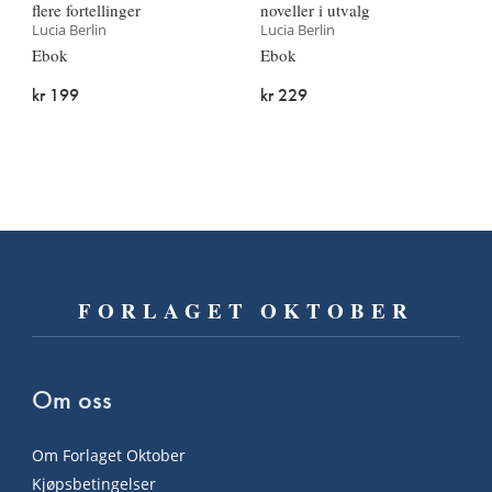
flere fortellinger
noveller i utvalg
Lucia Berlin
Lucia Berlin
Ebok
Ebok
kr 199
kr 229
FORLAGET OKTOBER
Om oss
Om Forlaget Oktober
Kjøpsbetingelser