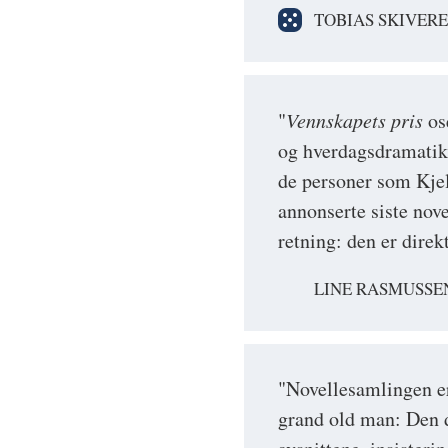
TOBIAS SKIVER
"
Vennskapets pris
ose
og hverdagsdramatik
de personer som Kjel
annonserte siste nov
retning: den er dir
LINE RASMUSSE
"Novellesamlingen er 
grand old man: Den d