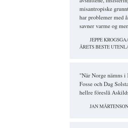
avsnittene, insisteri
misantropiske grunnt
har problemer med å
savner varme og meni
JEPPE KROGSGA
ÅRETS BESTE UTENL
"När Norge nämns i 
Fosse och Dag Solsta
hellre föreslå Askild
JAN MÅRTENSON