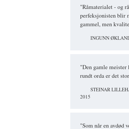
"Råmaterialet - og r
perfeksjonisten blir
gammel, men kvalite
INGUNN ØKLAND,
"Den gamle meister h
rundt orda er det st
STEINAR LILLE
2015
"Som når en avdød v