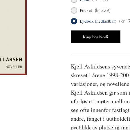
Pocket
(
kr 229
)
Lydbok (nedlastbar)
(
kr 1
Antall
Kjøp hos Norli
Kjell Askildsens syvende 
skrevet i årene 1998-2004
variasjoner, og novellene
Kjell Askildsen gir som i
uforløste i møter mellom
seg ofte innenfor fastlag
andre, fanget i uutholdel
øyeblikk av plutselig inns