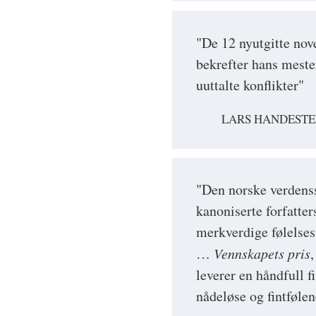
"De 12 nyutgitte nov
bekrefter hans meste
uuttalte konflikter"
LARS HANDESTE
"Den norske verdenss
kanoniserte forfatte
merkverdige følelses
…
Vennskapets pris
,
leverer en håndfull f
nådeløse og fintfølen