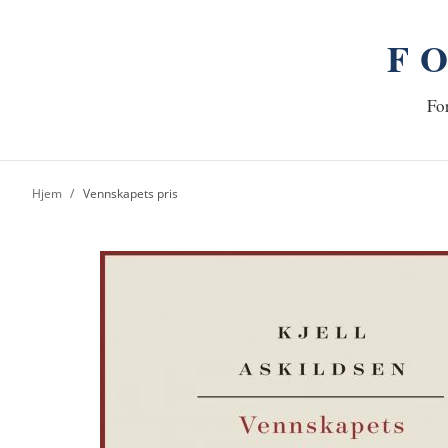
F
n
Hj
For
Hjem
Vennskapets pris