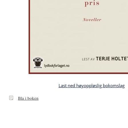
Last ned høyoppløslig bokomslag
Bla
Bla i boken
i
boken