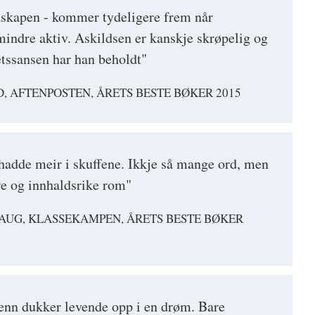
åskapen - kommer tydeligere frem når
 mindre aktiv. Askildsen er kanskje skrøpelig og
tssansen har han beholdt"
 AFTENPOSTEN, ÅRETS BESTE BØKER 2015
adde meir i skuffene. Ikkje så mange ord, men
ore og innhaldsrike rom"
HAUG, KLASSEKAMPEN, ÅRETS BESTE BØKER
enn dukker levende opp i en drøm. Bare