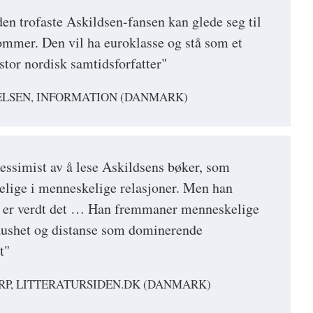
den trofaste Askildsen-fansen kan glede seg til
mmer. Den vil ha euroklasse og stå som et
stor nordisk samtidsforfatter"
ELSEN, INFORMATION (DANMARK)
pessimist av å lese Askildsens bøker, som
elige i menneskelige relasjoner. Men han
et er verdt det … Han fremmaner menneskelige
taushet og distanse som dominerende
t"
RP, LITTERATURSIDEN.DK (DANMARK)