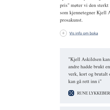
pris" møter vi den sterkt
som kjennetegner Kjell A
prosakunst.
Vis info om boka
"Kjell Askildsen kan i
andre hadde brukt en
verk, kort og brutal
kan gå rett inn i"
RUNE LYKKEBER