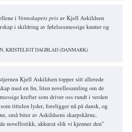
ellene i
Vennskapets pris
av Kjell Askildsen
rskap i skildring av følelsesmessige knuter og
N, KRISTELIGT DAGBLAD (DANMARK)
tjernen Kjell Askildsen topper sitt allerede
rskap med en fin, liten novellesamling om de
messige krefter som driver oss rundt i verden
 som tittelen lyder, foreligger nå på dansk, og
ine, små biter av Askildsens skarpskårne,
de novellistikk, akkurat slik vi kjenner den"