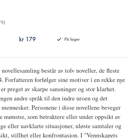
79
)
kr 179
På lager
ISBN
9788242162830
novellesamling består av tolv noveller, de fleste
. Forfatteren forfølger sine motiver i en rekke nye
 er preget av skarpe sansninger og stor klarhet.
ngen andre språk til den indre uroen og det
 mennesker. Personene i disse novellene beveger
te mønstre, som betraktere eller under oppsikt av
ige eller uavklarte situasjoner, uløste samtaler og
ikt, stillhet eller konfrontasjon. I "Vennskapets