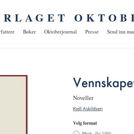
ORLAGET OKTOB
em
fattere
Bøker
Oktoberjournal
Presse
Send inn ma
Vennskapet
noveller
Kjell Askildsen
Velg format
Ebok
(
kr 199
)