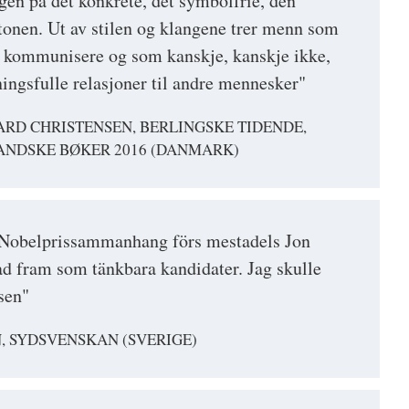
ngen på det konkrete, det symbolfrie, den
onen. Ut av stilen og klangene trer menn som
 kommunisere og som kanskje, kanskje ikke,
ngsfulle relasjoner til andre mennesker"
ARD CHRISTENSEN, BERLINGSKE TIDENDE,
ANDSKE BØKER 2016 (DANMARK)
Nobelprissammanhang förs mestadels Jon
d fram som tänkbara kandidater. Jag skulle
sen"
, SYDSVENSKAN (SVERIGE)